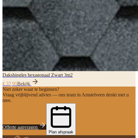
Dakshingles hexagonaal Zwart 3m2
€ 37,95
Bekijk
Niet zeker waar te beginnen?
Vraag vrijblijvend advies — ons team in Amstelveen denkt met u
mee.
Offerte aanvragen
Plan afspraak