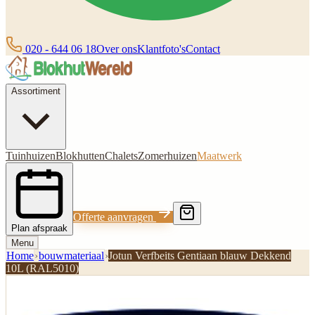
020 - 644 06 18
Over ons
Klantfoto's
Contact
Assortiment
Tuinhuizen
Blokhutten
Chalets
Zomerhuizen
Maatwerk
Offerte aanvragen
Plan afspraak
Menu
Home
›
bouwmateriaal
›
Jotun Verfbeits Gentiaan blauw Dekkend
10L (RAL5010)