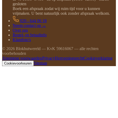
gesloten
Boek een afspraak zodat wij ruim tijd voor u kunnen
vrijmaken. U bent natuurlijk ook zonder afspraak welkom.
020 - 644 06 18
Neem contact op →
Over ons
Bestel- en betaalinfo
Klantfoto's
©
2026
Blokhutwereld — KvK 59616067 — alle rechten
voorbehouden
Algemene voorwaarden
Privacy
Herroepingsrecht
Cookieverklaring
Sitemap
Cookievoorkeuren