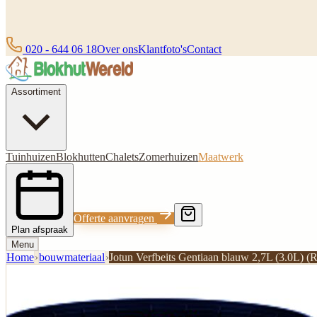
020 - 644 06 18
Over ons
Klantfoto's
Contact
Assortiment
Tuinhuizen
Blokhutten
Chalets
Zomerhuizen
Maatwerk
Offerte aanvragen
Plan afspraak
Menu
Home
›
bouwmateriaal
›
Jotun Verfbeits Gentiaan blauw 2,7L (3.0L) 