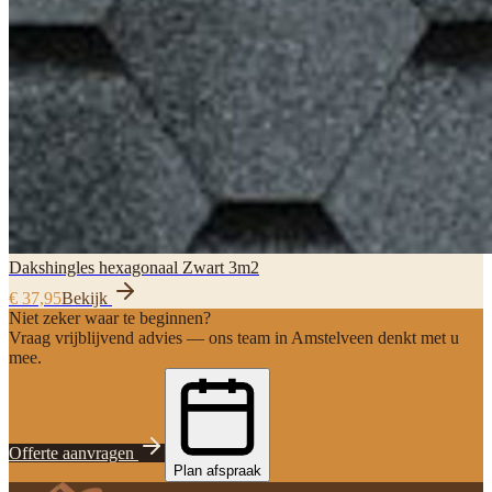
Dakshingles hexagonaal Zwart 3m2
€ 37,95
Bekijk
Niet zeker waar te beginnen?
Vraag vrijblijvend advies — ons team in Amstelveen denkt met u
mee.
Offerte aanvragen
Plan afspraak