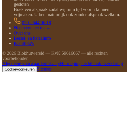
gesloten
Boek een afspraak zodat wij ruim tijd voor u kunnen
vrijmaken. U bent natuurlijk ook zonder afspraak welkom.
020 - 644 06 18
Neem contact op →
Over ons
Bestel- en betaalinfo
Klantfoto's
©
2026
Blokhutwereld — KvK 59616067 — alle rechten
voorbehouden
Algemene voorwaarden
Privacy
Herroepingsrecht
Cookieverklaring
Sitemap
Cookievoorkeuren