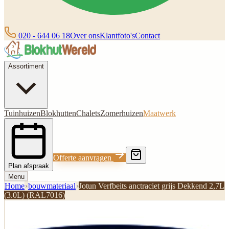
020 - 644 06 18
Over ons
Klantfoto's
Contact
Assortiment
Tuinhuizen
Blokhutten
Chalets
Zomerhuizen
Maatwerk
Offerte aanvragen
Plan afspraak
Menu
Home
›
bouwmateriaal
›
Jotun Verfbeits anctraciet grijs Dekkend 2,7L
(3.0L) (RAL7016)