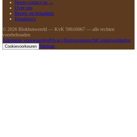
Neem contact op →
Over ons
Bestel- en betaalinfo
Klantfoto's
©
2026
Blokhutwereld — KvK 59616067 — alle rechten
voorbehouden
Algemene voorwaarden
Privacy
Herroepingsrecht
Cookieverklaring
Sitemap
Cookievoorkeuren