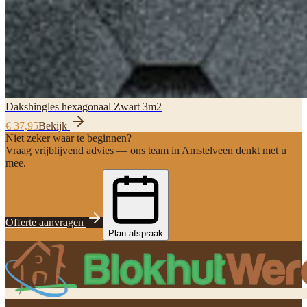
Dakshingles hexagonaal Zwart 3m2
€ 37,95
Bekijk
Niet zeker waar te beginnen?
Vraag vrijblijvend advies — ons team in Amstelveen denkt met u
mee.
Offerte aanvragen
Plan afspraak