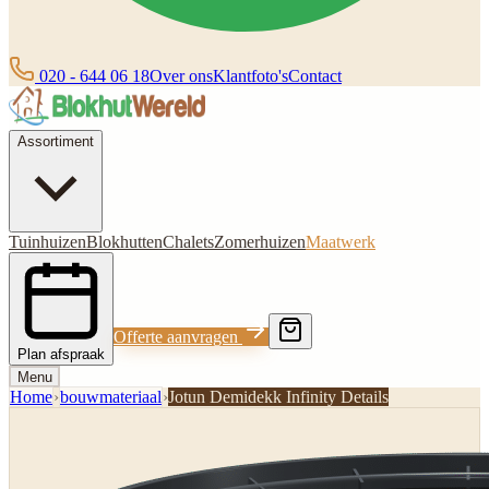
020 - 644 06 18
Over ons
Klantfoto's
Contact
Assortiment
Tuinhuizen
Blokhutten
Chalets
Zomerhuizen
Maatwerk
Offerte aanvragen
Plan afspraak
Menu
Home
›
bouwmateriaal
›
Jotun Demidekk Infinity Details