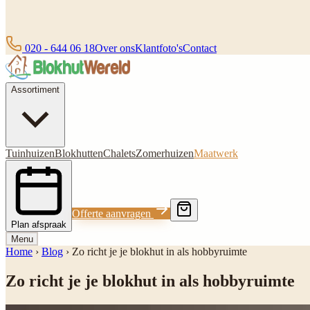
020 - 644 06 18
Over ons
Klantfoto's
Contact
Assortiment
Tuinhuizen
Blokhutten
Chalets
Zomerhuizen
Maatwerk
Offerte aanvragen
Plan afspraak
Menu
Home
›
Blog
›
Zo richt je je blokhut in als hobbyruimte
Zo richt je je blokhut in als hobbyruimte