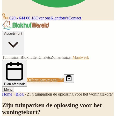
020 - 644 06 18
Over ons
Klantfoto's
Contact
Assortiment
Tuinhuizen
Blokhutten
Chalets
Zomerhuizen
Maatwerk
Offerte aanvragen
Plan afspraak
Menu
Home
›
Blog
›
Zijn tuinparken de oplossing voor het woningtekort?
Zijn tuinparken de oplossing voor het
woningtekort?