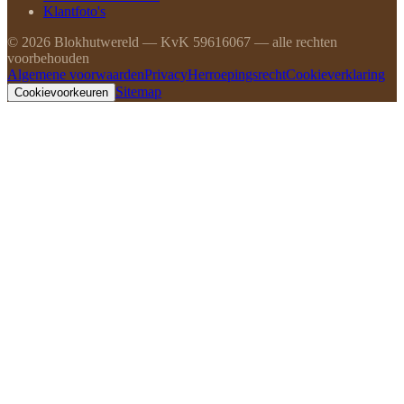
Klantfoto's
©
2026
Blokhutwereld — KvK 59616067 — alle rechten
voorbehouden
Algemene voorwaarden
Privacy
Herroepingsrecht
Cookieverklaring
Sitemap
Cookievoorkeuren