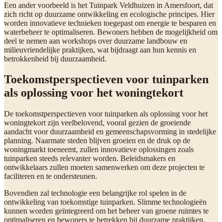
Een ander voorbeeld is het Tuinpark Veldhuizen in Amersfoort, dat
zich richt op duurzame ontwikkeling en ecologische principes. Hier
worden innovatieve technieken toegepast om energie te besparen en
waterbeheer te optimaliseren. Bewoners hebben de mogelijkheid om
deel te nemen aan workshops over duurzame landbouw en
milieuvriendelijke praktijken, wat bijdraagt aan hun kennis en
betrokkenheid bij duurzaamheid.
Toekomstperspectieven voor tuinparken
als oplossing voor het woningtekort
De toekomstperspectieven voor tuinparken als oplossing voor het
woningtekort zijn veelbelovend, vooral gezien de groeiende
aandacht voor duurzaamheid en gemeenschapsvorming in stedelijke
planning. Naarmate steden blijven groeien en de druk op de
woningmarkt toeneemt, zullen innovatieve oplossingen zoals
tuinparken steeds relevanter worden. Beleidsmakers en
ontwikkelaars zullen moeten samenwerken om deze projecten te
faciliteren en te ondersteunen.
Bovendien zal technologie een belangrijke rol spelen in de
ontwikkeling van toekomstige tuinparken. Slimme technologieën
kunnen worden geïntegreerd om het beheer van groene ruimtes te
optimaliseren en bewoners te betrekken bij duurzame praktijken.