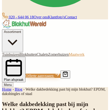
020 - 644 06 18
Over ons
Klantfoto's
Contact
Assortiment
Tuinhuizen
Blokhutten
Chalets
Zomerhuizen
Maatwerk
Offerte aanvragen
Plan afspraak
Menu
Home
›
Blog
›
Welke dakbedekking past bij mijn blokhut? EPDM,
dakshingles of staal
Welke dakbedekking past bij mijn