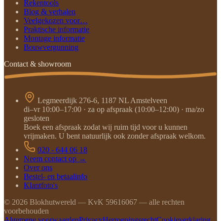
Rekentools
Blog & verhalen
Veelgekozen voor…
Praktische informatie
Montage informatie
Bouwvergunning
Contact & showroom
Legmeerdijk 276-6, 1187 NL Amstelveen
di–vr 10:00–17:00 · za op afspraak (10:00–12:00) · ma/zo
gesloten
Boek een afspraak zodat wij ruim tijd voor u kunnen
vrijmaken. U bent natuurlijk ook zonder afspraak welkom.
020 - 644 06 18
Neem contact op →
Over ons
Bestel- en betaalinfo
Klantfoto's
©
2026
Blokhutwereld — KvK 59616067 — alle rechten
voorbehouden
Algemene voorwaarden
Privacy
Herroepingsrecht
Cookieverklaring