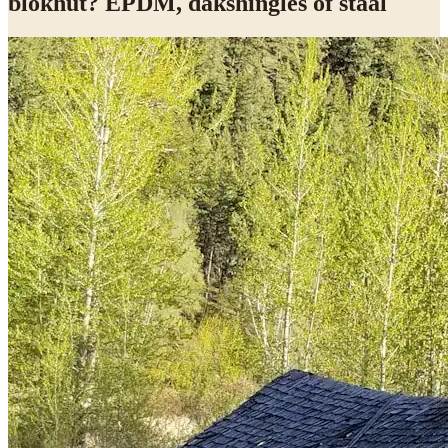
blokhut? EPDM, dakshingles of staal