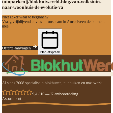
tuinparken](/blokhutwereld-blog/van-volkstuin-
naar-woonhuis-de-evolutie-va
Niet zeker waar te beginnen?
Vraag vrijblijvend advies — ons team in Amstelveen denkt met u
mee.
Offerte aanvragen
Plan afspraak
Al sinds 2008 specialist in blokhutten, tuinhuizen en maatwerk.
9,4 / 10 — Klantbeoordeling
Assortiment