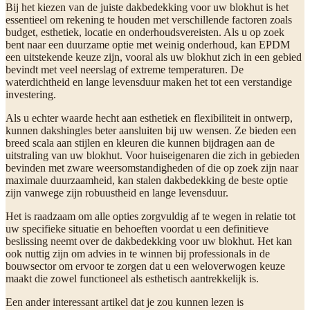
Bij het kiezen van de juiste dakbedekking voor uw blokhut is het
essentieel om rekening te houden met verschillende factoren zoals
budget, esthetiek, locatie en onderhoudsvereisten. Als u op zoek
bent naar een duurzame optie met weinig onderhoud, kan EPDM
een uitstekende keuze zijn, vooral als uw blokhut zich in een gebied
bevindt met veel neerslag of extreme temperaturen. De
waterdichtheid en lange levensduur maken het tot een verstandige
investering.
Als u echter waarde hecht aan esthetiek en flexibiliteit in ontwerp,
kunnen dakshingles beter aansluiten bij uw wensen. Ze bieden een
breed scala aan stijlen en kleuren die kunnen bijdragen aan de
uitstraling van uw blokhut. Voor huiseigenaren die zich in gebieden
bevinden met zware weersomstandigheden of die op zoek zijn naar
maximale duurzaamheid, kan stalen dakbedekking de beste optie
zijn vanwege zijn robuustheid en lange levensduur.
Het is raadzaam om alle opties zorgvuldig af te wegen in relatie tot
uw specifieke situatie en behoeften voordat u een definitieve
beslissing neemt over de dakbedekking voor uw blokhut. Het kan
ook nuttig zijn om advies in te winnen bij professionals in de
bouwsector om ervoor te zorgen dat u een weloverwogen keuze
maakt die zowel functioneel als esthetisch aantrekkelijk is.
Een ander interessant artikel dat je zou kunnen lezen is