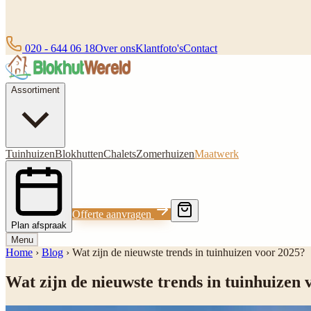
020 - 644 06 18
Over ons
Klantfoto's
Contact
Assortiment
Tuinhuizen
Blokhutten
Chalets
Zomerhuizen
Maatwerk
Offerte aanvragen
Plan afspraak
Menu
Home
›
Blog
›
Wat zijn de nieuwste trends in tuinhuizen voor 2025?
Wat zijn de nieuwste trends in tuinhuizen 