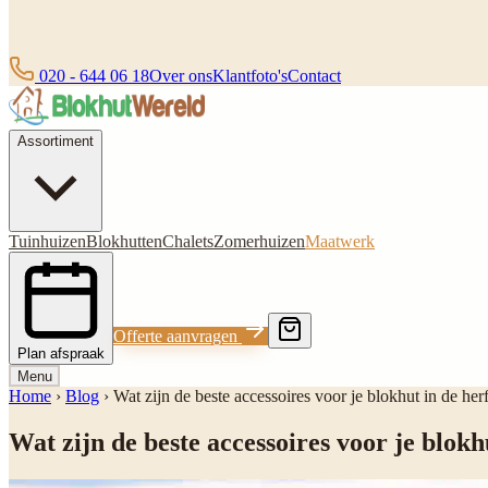
020 - 644 06 18
Over ons
Klantfoto's
Contact
Assortiment
Tuinhuizen
Blokhutten
Chalets
Zomerhuizen
Maatwerk
Offerte aanvragen
Plan afspraak
Menu
Home
›
Blog
›
Wat zijn de beste accessoires voor je blokhut in de her
Wat zijn de beste accessoires voor je blokh