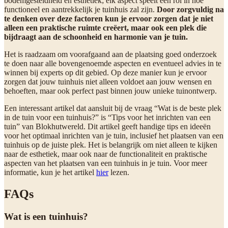
bodemgesteldheid en esthetiek; elk aspect speelt een rol in hoe
functioneel en aantrekkelijk je tuinhuis zal zijn.
Door zorgvuldig na
te denken over deze factoren kun je ervoor zorgen dat je niet
alleen een praktische ruimte creëert, maar ook een plek die
bijdraagt aan de schoonheid en harmonie van je tuin.
Het is raadzaam om voorafgaand aan de plaatsing goed onderzoek
te doen naar alle bovengenoemde aspecten en eventueel advies in te
winnen bij experts op dit gebied. Op deze manier kun je ervoor
zorgen dat jouw tuinhuis niet alleen voldoet aan jouw wensen en
behoeften, maar ook perfect past binnen jouw unieke tuinontwerp.
Een interessant artikel dat aansluit bij de vraag “Wat is de beste plek
in de tuin voor een tuinhuis?” is “Tips voor het inrichten van een
tuin” van Blokhutwereld. Dit artikel geeft handige tips en ideeën
voor het optimaal inrichten van je tuin, inclusief het plaatsen van een
tuinhuis op de juiste plek. Het is belangrijk om niet alleen te kijken
naar de esthetiek, maar ook naar de functionaliteit en praktische
aspecten van het plaatsen van een tuinhuis in je tuin. Voor meer
informatie, kun je het artikel
hier
lezen.
FAQs
Wat is een tuinhuis?