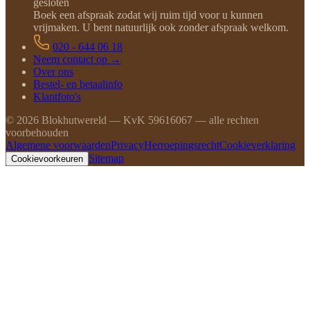
gesloten
Boek een afspraak zodat wij ruim tijd voor u kunnen
vrijmaken. U bent natuurlijk ook zonder afspraak welkom.
020 - 644 06 18
Neem contact op →
Over ons
Bestel- en betaalinfo
Klantfoto's
©
2026
Blokhutwereld — KvK 59616067 — alle rechten
voorbehouden
Algemene voorwaarden
Privacy
Herroepingsrecht
Cookieverklaring
Sitemap
Cookievoorkeuren