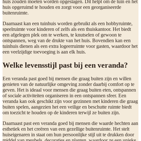
huis zouden moeten worden opgeslagen. Dit helpt om de tuin en het
huis opgeruimd te houden en zorgt voor een georganiseerde
buitenruimte.
Daarnaast kan een tuinhuis worden gebruikt als een hobbyruimte,
speelruimte voor kinderen of zelfs als een thuiskantoor. Het biedt
een afgelegen plek om te werken, te knutselen of gewoon te
ontspannen, weg van de drukte van het huis. Bovendien kan een
tuinhuis dienen als een extra logeerruimte voor gasten, waardoor het
een veelzijdige toevoeging is aan elk huis.
Welke levensstijl past bij een veranda?
Een veranda past goed bij mensen die graag buiten zijn en willen
genieten van de natuurlijke omgeving zonder daarbij comfort op te
geven. Het is ideaal voor mensen die graag buiten eten, ontspannen
of sociale activiteiten organiseren in een ontspannen sfeer. Een
veranda kan ook geschikt zijn voor gezinnen met kinderen die graag
buiten spelen, aangezien het een veilige en beschutte ruimte biedt
om toezicht te houden op de kinderen terwijl ze buiten zijn.
Daarnaast past een veranda goed bij mensen die waarde hechten aan
esthetiek en het creëren van een gezellige buitenruimte. Het stelt
huiseigenaren in staat om hun persoonlijke stijl uit te drukken door
middel van meubels, decoraties en planten, waardoor ze een unieke