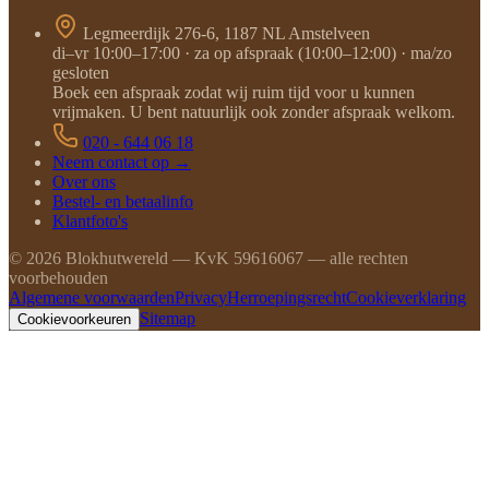
Legmeerdijk 276-6, 1187 NL Amstelveen
di–vr 10:00–17:00 · za op afspraak (10:00–12:00) · ma/zo
gesloten
Boek een afspraak zodat wij ruim tijd voor u kunnen
vrijmaken. U bent natuurlijk ook zonder afspraak welkom.
020 - 644 06 18
Neem contact op →
Over ons
Bestel- en betaalinfo
Klantfoto's
©
2026
Blokhutwereld — KvK 59616067 — alle rechten
voorbehouden
Algemene voorwaarden
Privacy
Herroepingsrecht
Cookieverklaring
Sitemap
Cookievoorkeuren