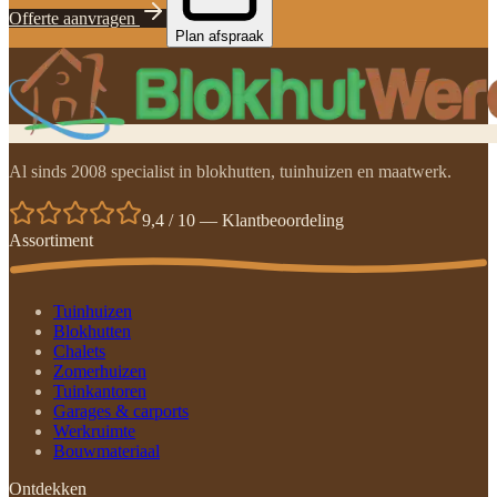
Offerte aanvragen
Plan afspraak
Al sinds 2008 specialist in blokhutten, tuinhuizen en maatwerk.
9,4 / 10 — Klantbeoordeling
Assortiment
Tuinhuizen
Blokhutten
Chalets
Zomerhuizen
Tuinkantoren
Garages & carports
Werkruimte
Bouwmateriaal
Ontdekken