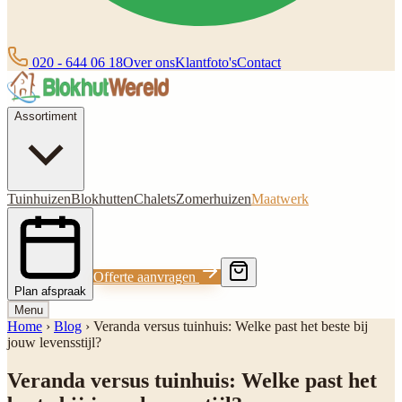
020 - 644 06 18
Over ons
Klantfoto's
Contact
Assortiment
Tuinhuizen
Blokhutten
Chalets
Zomerhuizen
Maatwerk
Offerte aanvragen
Plan afspraak
Menu
Home
›
Blog
›
Veranda versus tuinhuis: Welke past het beste bij
jouw levensstijl?
Veranda versus tuinhuis: Welke past het