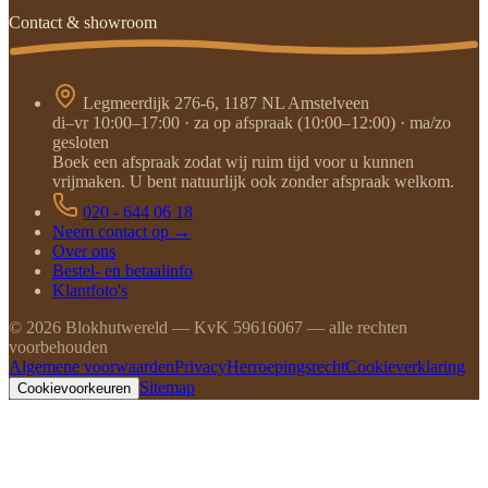
Contact & showroom
Legmeerdijk 276-6, 1187 NL Amstelveen
di–vr 10:00–17:00 · za op afspraak (10:00–12:00) · ma/zo
gesloten
Boek een afspraak zodat wij ruim tijd voor u kunnen
vrijmaken. U bent natuurlijk ook zonder afspraak welkom.
020 - 644 06 18
Neem contact op →
Over ons
Bestel- en betaalinfo
Klantfoto's
©
2026
Blokhutwereld — KvK 59616067 — alle rechten
voorbehouden
Algemene voorwaarden
Privacy
Herroepingsrecht
Cookieverklaring
Sitemap
Cookievoorkeuren