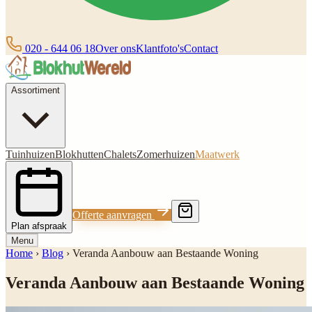
020 - 644 06 18
Over ons
Klantfoto's
Contact
Assortiment
Tuinhuizen
Blokhutten
Chalets
Zomerhuizen
Maatwerk
Offerte aanvragen
Plan afspraak
Menu
Home
›
Blog
›
Veranda Aanbouw aan Bestaande Woning
Veranda Aanbouw aan Bestaande Woning