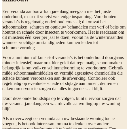
Een veranda aanbouw kan jarenlang meegaan met het juiste
onderhoud, maar dit vereist wel enige inspanning. Voor houten
veranda’s is regelmatig onderhoud cruciaal; dit omvat het
schoonmaken, schuren en opnieuw behandelen met verf of beits om
houtrot en schade door insecten te voorkomen. Het is raadzaam om
dit minstens één keer per jaar te doen, vooral na de wintermaanden
wanneer vochtige omstandigheden kunnen leiden tot
schimmelvorming.
Voor aluminium of kunststof veranda’s is het onderhoud doorgaans
minder intensief, maar ook hier geldt dat regelmatig schoonmaken
belangrijk is om vuil- en schimmelvorming te voorkomen. Gebruik
milde schoonmaakmiddelen en vermijd agressieve chemicaliën die
schade kunnen veroorzaken aan de afwerking. Controleer ook
regelmatig op eventuele schade of slijtage aan ramen, deuren en
daken om ervoor te zorgen dat alles in goede staat blijft.
Door deze onderhoudstips op te volgen, kunt u ervoor zorgen dat
uw veranda jarenlang een waardevolle aanvulling op uw woning
blijft.
Als u overweegt een veranda aan uw bestaande woning toe te
voegen, is het ook interessant om na te denken over andere
manieren om uw leefruimte uit te breiden en te verbeteren. Een