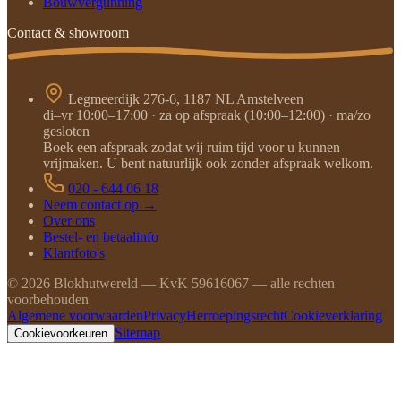
Bouwvergunning
Contact & showroom
Legmeerdijk 276-6, 1187 NL Amstelveen
di–vr 10:00–17:00 · za op afspraak (10:00–12:00) · ma/zo
gesloten
Boek een afspraak zodat wij ruim tijd voor u kunnen
vrijmaken. U bent natuurlijk ook zonder afspraak welkom.
020 - 644 06 18
Neem contact op →
Over ons
Bestel- en betaalinfo
Klantfoto's
©
2026
Blokhutwereld — KvK 59616067 — alle rechten
voorbehouden
Algemene voorwaarden
Privacy
Herroepingsrecht
Cookieverklaring
Sitemap
Cookievoorkeuren