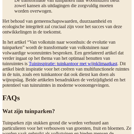
De transformatie van tuinparken naar woonhuizen biedt
zowel kansen als uitdagingen die zorgvuldig moeten
worden overwogen.
Het behoud van gemeenschapswaarden, duurzaamheid en
ecologische integriteit zal cruciaal zijn voor het succes van deze
ontwikkelingen in de toekomst.
In het artikel “Van volkstuin naar woonhuis: de evolutie van
tuinparken” wordt de transformatie van volkstuinen naar
volwaardige woonruimtes besproken. Een gerelateerd artikel dat
verder ingaat op het thema van het optimaal benutten van
tuinruimtes is
Tuininspiratie: tuinkantoor met wijnklimaatkast
. Dit
artikel biedt inspiratie voor het creëren van multifunctionele ruimtes
in de tuin, zoals een tuinkantoor dat ook dienst kan doen als
wijnopslag. Beide artikelen benadrukken de veelzijdigheid en het
potentieel van tuinruimtes in moderne woonomgevingen.
FAQs
Wat zijn tuinparken?
Tuinparken zijn stukken grond die worden verhuurd aan
particulieren voor het verbouwen van groenten, fruit en bloemen. Ze
worden vaak gebruikt als volkstuinen en bieden mensen de