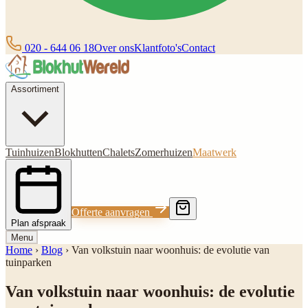
020 - 644 06 18
Over ons
Klantfoto's
Contact
Assortiment
Tuinhuizen
Blokhutten
Chalets
Zomerhuizen
Maatwerk
Offerte aanvragen
Plan afspraak
Menu
Home
›
Blog
›
Van volkstuin naar woonhuis: de evolutie van
tuinparken
Van volkstuin naar woonhuis: de evolutie