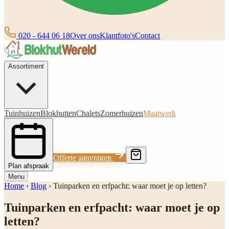
020 - 644 06 18
Over ons
Klantfoto's
Contact
Assortiment
Tuinhuizen
Blokhutten
Chalets
Zomerhuizen
Maatwerk
Offerte aanvragen
Plan afspraak
Menu
Home
›
Blog
›
Tuinparken en erfpacht: waar moet je op letten?
Tuinparken en erfpacht: waar moet je op
letten?