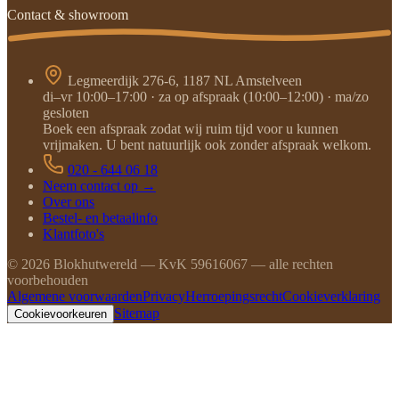
Contact & showroom
Legmeerdijk 276-6, 1187 NL Amstelveen
di–vr 10:00–17:00 · za op afspraak (10:00–12:00) · ma/zo
gesloten
Boek een afspraak zodat wij ruim tijd voor u kunnen
vrijmaken. U bent natuurlijk ook zonder afspraak welkom.
020 - 644 06 18
Neem contact op →
Over ons
Bestel- en betaalinfo
Klantfoto's
©
2026
Blokhutwereld — KvK 59616067 — alle rechten
voorbehouden
Algemene voorwaarden
Privacy
Herroepingsrecht
Cookieverklaring
Sitemap
Cookievoorkeuren