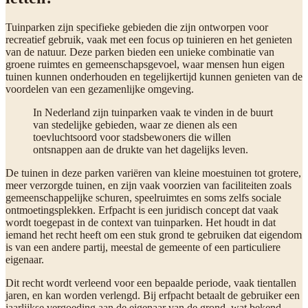
Tuinparken zijn specifieke gebieden die zijn ontworpen voor
recreatief gebruik, vaak met een focus op tuinieren en het genieten
van de natuur. Deze parken bieden een unieke combinatie van
groene ruimtes en gemeenschapsgevoel, waar mensen hun eigen
tuinen kunnen onderhouden en tegelijkertijd kunnen genieten van de
voordelen van een gezamenlijke omgeving.
In Nederland zijn tuinparken vaak te vinden in de buurt
van stedelijke gebieden, waar ze dienen als een
toevluchtsoord voor stadsbewoners die willen
ontsnappen aan de drukte van het dagelijks leven.
De tuinen in deze parken variëren van kleine moestuinen tot grotere,
meer verzorgde tuinen, en zijn vaak voorzien van faciliteiten zoals
gemeenschappelijke schuren, speelruimtes en soms zelfs sociale
ontmoetingsplekken. Erfpacht is een juridisch concept dat vaak
wordt toegepast in de context van tuinparken. Het houdt in dat
iemand het recht heeft om een stuk grond te gebruiken dat eigendom
is van een andere partij, meestal de gemeente of een particuliere
eigenaar.
Dit recht wordt verleend voor een bepaalde periode, vaak tientallen
jaren, en kan worden verlengd. Bij erfpacht betaalt de gebruiker een
jaarlijkse vergoeding aan de eigenaar van de grond, wat bekend