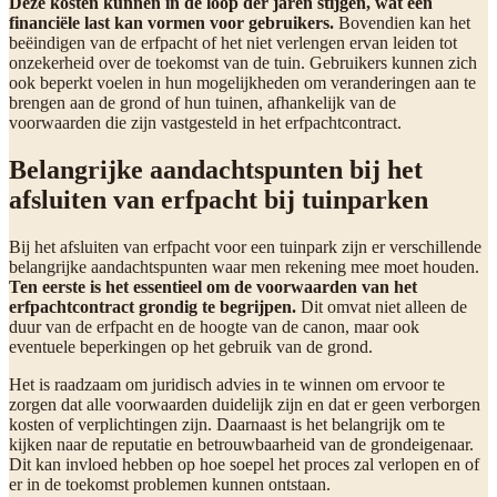
Deze kosten kunnen in de loop der jaren stijgen, wat een
financiële last kan vormen voor gebruikers.
Bovendien kan het
beëindigen van de erfpacht of het niet verlengen ervan leiden tot
onzekerheid over de toekomst van de tuin. Gebruikers kunnen zich
ook beperkt voelen in hun mogelijkheden om veranderingen aan te
brengen aan de grond of hun tuinen, afhankelijk van de
voorwaarden die zijn vastgesteld in het erfpachtcontract.
Belangrijke aandachtspunten bij het
afsluiten van erfpacht bij tuinparken
Bij het afsluiten van erfpacht voor een tuinpark zijn er verschillende
belangrijke aandachtspunten waar men rekening mee moet houden.
Ten eerste is het essentieel om de voorwaarden van het
erfpachtcontract grondig te begrijpen.
Dit omvat niet alleen de
duur van de erfpacht en de hoogte van de canon, maar ook
eventuele beperkingen op het gebruik van de grond.
Het is raadzaam om juridisch advies in te winnen om ervoor te
zorgen dat alle voorwaarden duidelijk zijn en dat er geen verborgen
kosten of verplichtingen zijn. Daarnaast is het belangrijk om te
kijken naar de reputatie en betrouwbaarheid van de grondeigenaar.
Dit kan invloed hebben op hoe soepel het proces zal verlopen en of
er in de toekomst problemen kunnen ontstaan.