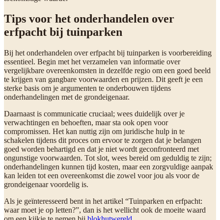
Tips voor het onderhandelen over
erfpacht bij tuinparken
Bij het onderhandelen over erfpacht bij tuinparken is voorbereiding
essentieel. Begin met het verzamelen van informatie over
vergelijkbare overeenkomsten in dezelfde regio om een goed beeld
te krijgen van gangbare voorwaarden en prijzen. Dit geeft je een
sterke basis om je argumenten te onderbouwen tijdens
onderhandelingen met de grondeigenaar.
Daarnaast is communicatie cruciaal; wees duidelijk over je
verwachtingen en behoeften, maar sta ook open voor
compromissen. Het kan nuttig zijn om juridische hulp in te
schakelen tijdens dit proces om ervoor te zorgen dat je belangen
goed worden behartigd en dat je niet wordt geconfronteerd met
ongunstige voorwaarden. Tot slot, wees bereid om geduldig te zijn;
onderhandelingen kunnen tijd kosten, maar een zorgvuldige aanpak
kan leiden tot een overeenkomst die zowel voor jou als voor de
grondeigenaar voordelig is.
Als je geïnteresseerd bent in het artikel “Tuinparken en erfpacht:
waar moet je op letten?”, dan is het wellicht ook de moeite waard
om een kijkje te nemen bij
blokhutwereld.