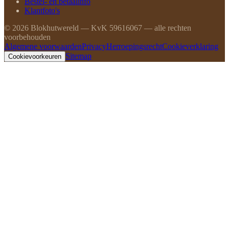
Bestel- en betaalinfo
Klantfoto's
©
2026
Blokhutwereld — KvK 59616067 — alle rechten
voorbehouden
Algemene voorwaarden
Privacy
Herroepingsrecht
Cookieverklaring
Sitemap
Cookievoorkeuren