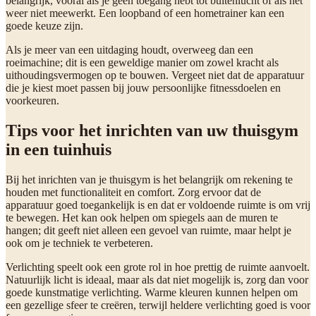
belangrijk, vooral als je geen toegang hebt tot buitenlucht of als het
weer niet meewerkt. Een loopband of een hometrainer kan een
goede keuze zijn.
Als je meer van een uitdaging houdt, overweeg dan een
roeimachine; dit is een geweldige manier om zowel kracht als
uithoudingsvermogen op te bouwen. Vergeet niet dat de apparatuur
die je kiest moet passen bij jouw persoonlijke fitnessdoelen en
voorkeuren.
Tips voor het inrichten van uw thuisgym
in een tuinhuis
Bij het inrichten van je thuisgym is het belangrijk om rekening te
houden met functionaliteit en comfort. Zorg ervoor dat de
apparatuur goed toegankelijk is en dat er voldoende ruimte is om vrij
te bewegen. Het kan ook helpen om spiegels aan de muren te
hangen; dit geeft niet alleen een gevoel van ruimte, maar helpt je
ook om je techniek te verbeteren.
Verlichting speelt ook een grote rol in hoe prettig de ruimte aanvoelt.
Natuurlijk licht is ideaal, maar als dat niet mogelijk is, zorg dan voor
goede kunstmatige verlichting. Warme kleuren kunnen helpen om
een gezellige sfeer te creëren, terwijl heldere verlichting goed is voor