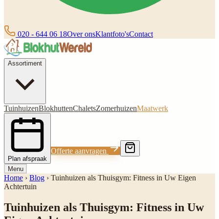
020 - 644 06 18
Over ons
Klantfoto's
Contact
Assortiment
Tuinhuizen
Blokhutten
Chalets
Zomerhuizen
Maatwerk
Offerte aanvragen
Plan afspraak
Menu
Home
›
Blog
›
Tuinhuizen als Thuisgym: Fitness in Uw Eigen
Achtertuin
Tuinhuizen als Thuisgym: Fitness in Uw