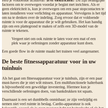
Heb je voldoende lichtinval?
Is er elektriciteit?
Dit zijn belangrijke
factoren om te overwegen voordat je begint met inrichten. Als er
geen elektriciteit is, kun je overwegen om een paar stopcontacten te
laten installeren voor verlichting en apparatuur. Vervolgens is het tijd
om na te denken over de indeling. Zorg ervoor dat er voldoende
ruimte is voor de apparatuur die je wilt gebruiken. Het kan handig
zijn om een plattegrond te maken of zelfs een 3D-model van de
ruimte te tekenen.
Vergeet niet om ook ruimte te laten voor een mat of een
plek waar je oefeningen zonder apparatuur kunt doen.
Een goede flow in de ruimte maakt het trainen veel aangenamer.
De beste fitnessapparatuur voor in uw
tuinhuis
Als het gaat om fitnessapparatuur voor je tuinhuis, zijn er een paar
must-haves die je niet wilt missen. Een multifunctionele halterbank
is bijvoorbeeld een geweldige investering. Hiermee kun je
verschillende oefeningen doen, van bankdrukken tot squats.
Daarnaast is een set dumbbells onmisbaar; ze zijn veelzijdig en
nemen niet veel ruimte in beslag. Cardio-apparatuur is ook