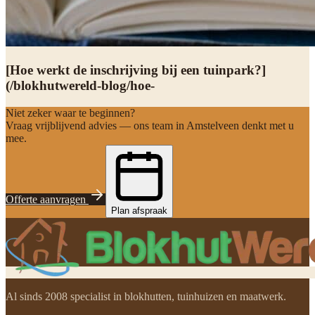
[Hoe werkt de inschrijving bij een tuinpark?]
(/blokhutwereld-blog/hoe-
Niet zeker waar te beginnen?
Vraag vrijblijvend advies — ons team in Amstelveen denkt met u
mee.
Offerte aanvragen
Plan afspraak
Al sinds 2008 specialist in blokhutten, tuinhuizen en maatwerk.