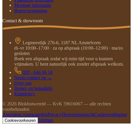
Montage informatie
Bouwvergunning
Contact & showroom
Legmeerdijk 276-6, 1187 NL Amstelveen
di–vr 10:00–17:00 · za op afspraak (10:00–12:00) · ma/zo
gesloten
Boek een afspraak zodat wij ruim tijd voor u kunnen
vrijmaken. U bent natuurlijk ook zonder afspraak welkom.
020 - 644 06 18
Neem contact op →
Over ons
Bestel- en betaalinfo
Klantfoto's
©
2026
Blokhutwereld — KvK 59616067 — alle rechten
voorbehouden
Algemene voorwaarden
Privacy
Herroepingsrecht
Cookieverklaring
Sitemap
Cookievoorkeuren