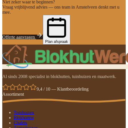
Niet zeker waar te beginnen?
Vraag vrijblijvend advies — ons team in Amstelveen denkt met u
mee.
Offerte aanvragen
Plan afspraak
Al sinds 2008 specialist in blokhutten, tuinhuizen en maatwerk.
9,4 / 10 — Klantbeoordeling
Assortiment
Tuinhuizen
Blokhutten
Chalets
Zomerhuizen