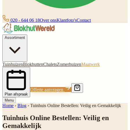
020 - 644 06 18
Over ons
Klantfoto's
Contact
Assortiment
Tuinhuizen
Blokhutten
Chalets
Zomerhuizen
Maatwerk
Offerte aanvragen
Plan afspraak
Menu
Home
›
Blog
›
Tuinhuis Online Bestellen: Veilig en Gemakkelijk
Tuinhuis Online Bestellen: Veilig en
Gemakkelijk