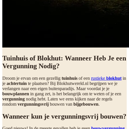
Tuinhuis of Blokhut: Wanneer Heb Je een
Vergunning Nodig?
Droom je ervan om een gezellig
tuinhuis
of een
rustieke
blokhut
in
je
achtertuin
te plaatsen? Bij Blokhutwereld.nl begrijpen we je
verlangen naar een eigen buitenparadijs. Maar voordat je je
bouwplannen
in gang zet, is het belangrijk om te weten of je een
vergunning
nodig hebt. Laten we eens kijken naar de regels
rondom
vergunningsvrij
bouwen van
bijgebouwen
.
Wanneer kun je vergunningsvrij bouwen?
Goed nieuws! In de meeste gevallen heb je geen
bouwvergunning