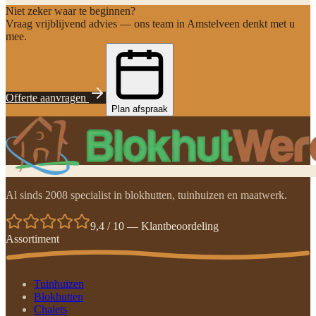
Niet zeker waar te beginnen?
Vraag vrijblijvend advies — ons team in Amstelveen denkt met u
mee.
Offerte aanvragen
Plan afspraak
Al sinds 2008 specialist in blokhutten, tuinhuizen en maatwerk.
9,4 / 10 — Klantbeoordeling
Assortiment
Tuinhuizen
Blokhutten
Chalets