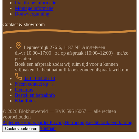
Praktische informatie
Montage informatie
Bouwvergunning
Contact & showroom
Legmeerdijk 276-6, 1187 NL Amstelveen
di–vr 10:00–17:00 · za op afspraak (10:00–12:00) · ma/zo
gesloten
Boek een afspraak zodat wij ruim tijd voor u kunnen
vrijmaken. U bent natuurlijk ook zonder afspraak welkom.
020 - 644 06 18
Neem contact op →
Over ons
Bestel- en betaalinfo
Klantfoto's
©
2026
Blokhutwereld — KvK 59616067 — alle rechten
voorbehouden
Algemene voorwaarden
Privacy
Herroepingsrecht
Cookieverklaring
Sitemap
Cookievoorkeuren