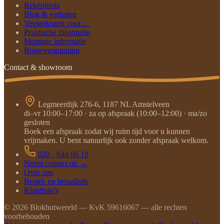
Rekentools
Blog & verhalen
Veelgekozen voor…
Praktische informatie
Montage informatie
Bouwvergunning
Contact & showroom
Legmeerdijk 276-6, 1187 NL Amstelveen
di–vr 10:00–17:00 · za op afspraak (10:00–12:00) · ma/zo
gesloten
Boek een afspraak zodat wij ruim tijd voor u kunnen
vrijmaken. U bent natuurlijk ook zonder afspraak welkom.
020 - 644 06 18
Neem contact op →
Over ons
Bestel- en betaalinfo
Klantfoto's
©
2026
Blokhutwereld — KvK 59616067 — alle rechten
voorbehouden