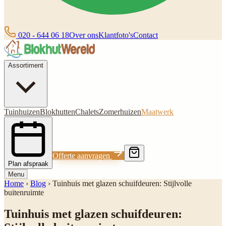
020 - 644 06 18
Over ons
Klantfoto's
Contact
Assortiment
Tuinhuizen
Blokhutten
Chalets
Zomerhuizen
Maatwerk
Offerte aanvragen
Plan afspraak
Menu
Home
›
Blog
›
Tuinhuis met glazen schuifdeuren: Stijlvolle
buitenruimte
Tuinhuis met glazen schuifdeuren: