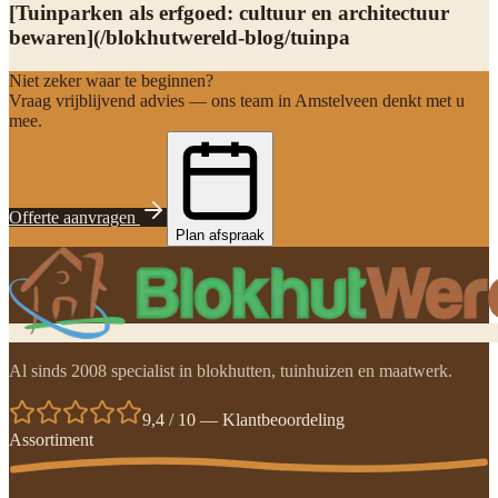
[Tuinparken als erfgoed: cultuur en architectuur
bewaren](/blokhutwereld-blog/tuinpa
Niet zeker waar te beginnen?
Vraag vrijblijvend advies — ons team in Amstelveen denkt met u
mee.
Offerte aanvragen
Plan afspraak
Al sinds 2008 specialist in blokhutten, tuinhuizen en maatwerk.
9,4 / 10 — Klantbeoordeling
Assortiment