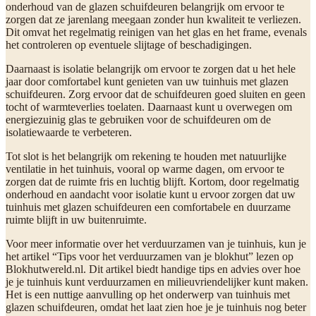
onderhoud van de glazen schuifdeuren belangrijk om ervoor te
zorgen dat ze jarenlang meegaan zonder hun kwaliteit te verliezen.
Dit omvat het regelmatig reinigen van het glas en het frame, evenals
het controleren op eventuele slijtage of beschadigingen.
Daarnaast is isolatie belangrijk om ervoor te zorgen dat u het hele
jaar door comfortabel kunt genieten van uw tuinhuis met glazen
schuifdeuren. Zorg ervoor dat de schuifdeuren goed sluiten en geen
tocht of warmteverlies toelaten. Daarnaast kunt u overwegen om
energiezuinig glas te gebruiken voor de schuifdeuren om de
isolatiewaarde te verbeteren.
Tot slot is het belangrijk om rekening te houden met natuurlijke
ventilatie in het tuinhuis, vooral op warme dagen, om ervoor te
zorgen dat de ruimte fris en luchtig blijft. Kortom, door regelmatig
onderhoud en aandacht voor isolatie kunt u ervoor zorgen dat uw
tuinhuis met glazen schuifdeuren een comfortabele en duurzame
ruimte blijft in uw buitenruimte.
Voor meer informatie over het verduurzamen van je tuinhuis, kun je
het artikel “Tips voor het verduurzamen van je blokhut” lezen op
Blokhutwereld.nl. Dit artikel biedt handige tips en advies over hoe
je je tuinhuis kunt verduurzamen en milieuvriendelijker kunt maken.
Het is een nuttige aanvulling op het onderwerp van tuinhuis met
glazen schuifdeuren, omdat het laat zien hoe je je tuinhuis nog beter