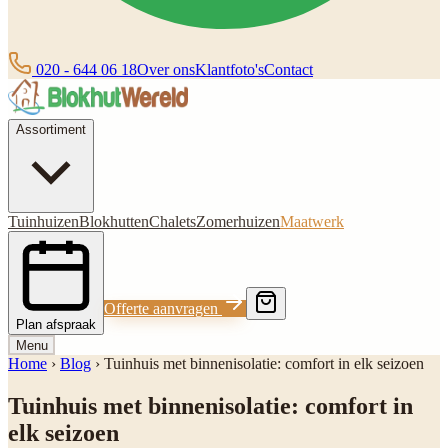
020 - 644 06 18
Over ons
Klantfoto's
Contact
Assortiment
Tuinhuizen
Blokhutten
Chalets
Zomerhuizen
Maatwerk
Offerte aanvragen
Plan afspraak
Menu
Home
›
Blog
›
Tuinhuis met binnenisolatie: comfort in elk seizoen
Tuinhuis met binnenisolatie: comfort in
elk seizoen