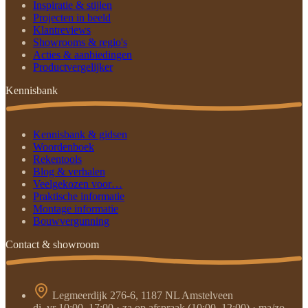
Inspiratie & stijlen
Projecten in beeld
Klantreviews
Showrooms & regio's
Acties & aanbiedingen
Productvergelijker
Kennisbank
Kennisbank & gidsen
Woordenboek
Rekentools
Blog & verhalen
Veelgekozen voor…
Praktische informatie
Montage informatie
Bouwvergunning
Contact & showroom
Legmeerdijk 276-6, 1187 NL Amstelveen
di–vr 10:00–17:00 · za op afspraak (10:00–12:00) · ma/zo