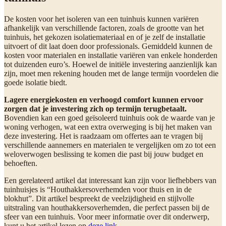
De kosten voor het isoleren van een tuinhuis kunnen variëren
afhankelijk van verschillende factoren, zoals de grootte van het
tuinhuis, het gekozen isolatiemateriaal en of je zelf de installatie
uitvoert of dit laat doen door professionals. Gemiddeld kunnen de
kosten voor materialen en installatie variëren van enkele honderden
tot duizenden euro’s. Hoewel de initiële investering aanzienlijk kan
zijn, moet men rekening houden met de lange termijn voordelen die
goede isolatie biedt.
Lagere energiekosten en verhoogd comfort kunnen ervoor
zorgen dat je investering zich op termijn terugbetaalt.
Bovendien kan een goed geïsoleerd tuinhuis ook de waarde van je
woning verhogen, wat een extra overweging is bij het maken van
deze investering. Het is raadzaam om offertes aan te vragen bij
verschillende aannemers en materialen te vergelijken om zo tot een
weloverwogen beslissing te komen die past bij jouw budget en
behoeften.
Een gerelateerd artikel dat interessant kan zijn voor liefhebbers van
tuinhuisjes is “Houthakkersoverhemden voor thuis en in de
blokhut”. Dit artikel bespreekt de veelzijdigheid en stijlvolle
uitstraling van houthakkersoverhemden, die perfect passen bij de
sfeer van een tuinhuis. Voor meer informatie over dit onderwerp,
kunt u het artikel lezen op
deze link
.