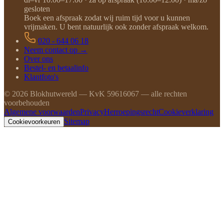
gesloten
Boek een afspraak zodat wij ruim tijd voor u kunnen
vrijmaken. U bent natuurlijk ook zonder afspraak welkom.
020 - 644 06 18
Neem contact op →
Over ons
Bestel- en betaalinfo
Klantfoto's
©
2026
Blokhutwereld — KvK 59616067 — alle rechten
voorbehouden
Algemene voorwaarden
Privacy
Herroepingsrecht
Cookieverklaring
Sitemap
Cookievoorkeuren