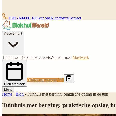
020 - 644 06 18
Over ons
Klantfoto's
Contact
Assortiment
Tuinhuizen
Blokhutten
Chalets
Zomerhuizen
Maatwerk
Offerte aanvragen
Plan afspraak
Menu
Home
›
Blog
›
Tuinhuis met berging: praktische opslag in de tuin
Tuinhuis met berging: praktische opslag in