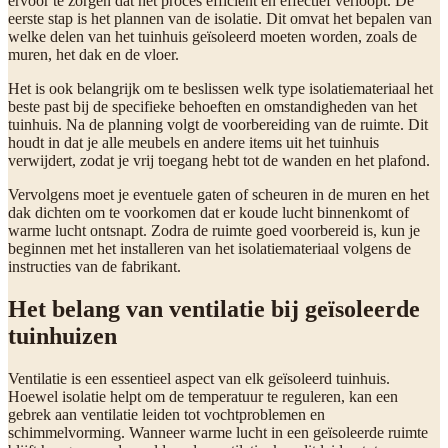
ervoor te zorgen dat het proces efficiënt en effectief verloopt. De
eerste stap is het plannen van de isolatie. Dit omvat het bepalen van
welke delen van het tuinhuis geïsoleerd moeten worden, zoals de
muren, het dak en de vloer.
Het is ook belangrijk om te beslissen welk type isolatiemateriaal het
beste past bij de specifieke behoeften en omstandigheden van het
tuinhuis. Na de planning volgt de voorbereiding van de ruimte. Dit
houdt in dat je alle meubels en andere items uit het tuinhuis
verwijdert, zodat je vrij toegang hebt tot de wanden en het plafond.
Vervolgens moet je eventuele gaten of scheuren in de muren en het
dak dichten om te voorkomen dat er koude lucht binnenkomt of
warme lucht ontsnapt. Zodra de ruimte goed voorbereid is, kun je
beginnen met het installeren van het isolatiemateriaal volgens de
instructies van de fabrikant.
Het belang van ventilatie bij geïsoleerde
tuinhuizen
Ventilatie is een essentieel aspect van elk geïsoleerd tuinhuis.
Hoewel isolatie helpt om de temperatuur te reguleren, kan een
gebrek aan ventilatie leiden tot vochtproblemen en
schimmelvorming. Wanneer warme lucht in een geïsoleerde ruimte