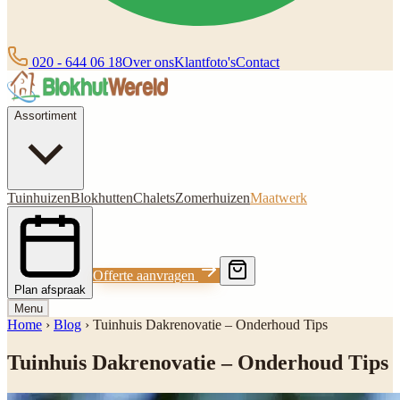
020 - 644 06 18
Over ons
Klantfoto's
Contact
Assortiment
Tuinhuizen
Blokhutten
Chalets
Zomerhuizen
Maatwerk
Offerte aanvragen
Plan afspraak
Menu
Home
›
Blog
›
Tuinhuis Dakrenovatie – Onderhoud Tips
Tuinhuis Dakrenovatie – Onderhoud Tips