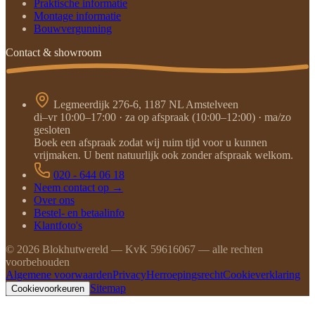
Praktische informatie
Montage informatie
Bouwvergunning
Contact & showroom
Legmeerdijk 276-6, 1187 NL Amstelveen
di–vr 10:00–17:00 · za op afspraak (10:00–12:00) · ma/zo
gesloten
Boek een afspraak zodat wij ruim tijd voor u kunnen
vrijmaken. U bent natuurlijk ook zonder afspraak welkom.
020 - 644 06 18
Neem contact op →
Over ons
Bestel- en betaalinfo
Klantfoto's
©
2026
Blokhutwereld — KvK 59616067 — alle rechten
voorbehouden
Algemene voorwaarden
Privacy
Herroepingsrecht
Cookieverklaring
Sitemap
Cookievoorkeuren