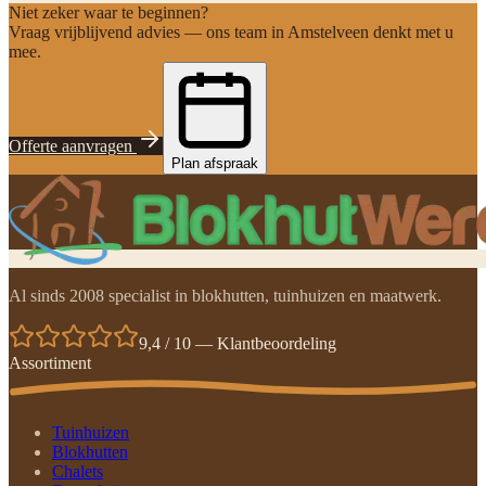
Niet zeker waar te beginnen?
Vraag vrijblijvend advies — ons team in Amstelveen denkt met u
mee.
Offerte aanvragen
Plan afspraak
Al sinds 2008 specialist in blokhutten, tuinhuizen en maatwerk.
9,4 / 10 — Klantbeoordeling
Assortiment
Tuinhuizen
Blokhutten
Chalets