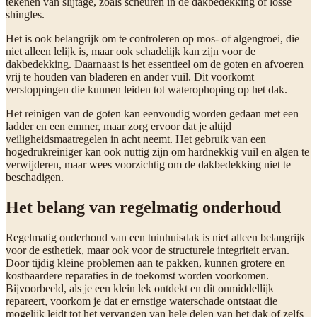
tekenen van slijtage, zoals scheuren in de dakbedekking of losse
shingles.
Het is ook belangrijk om te controleren op mos- of algengroei, die
niet alleen lelijk is, maar ook schadelijk kan zijn voor de
dakbedekking. Daarnaast is het essentieel om de goten en afvoeren
vrij te houden van bladeren en ander vuil. Dit voorkomt
verstoppingen die kunnen leiden tot waterophoping op het dak.
Het reinigen van de goten kan eenvoudig worden gedaan met een
ladder en een emmer, maar zorg ervoor dat je altijd
veiligheidsmaatregelen in acht neemt. Het gebruik van een
hogedrukreiniger kan ook nuttig zijn om hardnekkig vuil en algen te
verwijderen, maar wees voorzichtig om de dakbedekking niet te
beschadigen.
Het belang van regelmatig onderhoud
Regelmatig onderhoud van een tuinhuisdak is niet alleen belangrijk
voor de esthetiek, maar ook voor de structurele integriteit ervan.
Door tijdig kleine problemen aan te pakken, kunnen grotere en
kostbaardere reparaties in de toekomst worden voorkomen.
Bijvoorbeeld, als je een klein lek ontdekt en dit onmiddellijk
repareert, voorkom je dat er ernstige waterschade ontstaat die
mogelijk leidt tot het vervangen van hele delen van het dak of zelfs