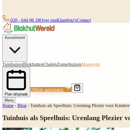
020 - 644 06 18
Over ons
Klantfoto's
Contact
Assortiment
Tuinhuizen
Blokhutten
Chalets
Zomerhuizen
Maatwerk
Offerte aanvragen
Plan afspraak
Menu
Home
›
Blog
›
Tuinhuis als Speelhuis: Urenlang Plezier voor Kinder
Tuinhuis als Speelhuis: Urenlang Plezier 