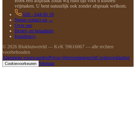
Boek een afspraak zodat wij ruim tijd voor u kunnen
vrijmaken. U bent natuurlijk ook zonder afspraak welkom.
020 - 644 06 18
Neem contact op →
Over ons
Bestel- en betaalinfo
Klantfoto's
©
2026
Blokhutwereld — KvK 59616067 — alle rechten
voorbehouden
Algemene voorwaarden
Privacy
Herroepingsrecht
Cookieverklaring
Sitemap
Cookievoorkeuren