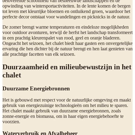
betoverende schoonheid van besneeuwde landschappen en de
opwinding van wintersportactiviteiten. In de lente komen de bergen
tot leven met kleurrijke bloemen en ontluikend groen, waardoor het
perfecte decor ontstaat voor wandelingen en picknicks in de natuur.
De zomer brengt warme temperaturen en eindeloze mogelijkheden
voor outdoor avonturen, terwijl de herfst het landschap transformeert
in een prachtig kleurenpalet van rood, geel en oranje bladeren.
Ongeacht het seizoen, het chalet biedt haar gasten een onvergetelijke
ervaring die hen dichter bij de natuur brengt en hen laat genieten van
alle prachtige facetten van elk seizoen.
Duurzaamheid en milieubewustzijn in het
chalet
Duurzame Energiebronnen
Het is gebouwd met respect voor de natuurlijke omgeving en maakt
gebruik van energiezuinige technologieën om het milieu te sparen.
Het chalet maakt gebruik van duurzame energiebronnen, zoals
zonne-energie en biomassa, om in haar eigen energiebehoefte te
voorzien.
Waterverbruik en Afvalbeheer