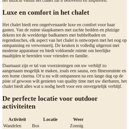
het uitzicht vanuit het chalet zal u betoveren en inspireren.
Luxe en comfort in het chalet
Het chalet biedt een ongeëvenaarde luxe en comfort voor haar
gasten. Van de ruime slaapkamers met zachte bedden en pluizige
dekens tot de weelderige badkamers met bubbelbaden en
regendouches, elk aspect van het chalet is ontworpen met het oog op
ontspanning en verwennerij. De keuken is volledig uitgerust met
moderne apparatuur en biedt voldoende ruimte om heerlijke
maaltijden te bereiden voor vrienden en familie.
Daarnaast zijn er tal van voorzieningen om uw verblijf zo
aangenaam mogelijk te maken, zoals een sauna, een fitnessruimte en
een home cinema. Of u nu wilt ontspannen na een lange dag op de
piste of gewoon wilt genieten van quality time met uw dierbaren, het
chalet biedt alles wat u nodig heeft voor een onvergetelijk verblijf.
De perfecte locatie voor outdoor
activiteiten
Activiteit
Locatie
Weer
Wandelen
Bos
Zonnig