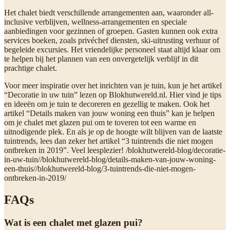
Het chalet biedt verschillende arrangementen aan, waaronder all-
inclusive verblijven, wellness-arrangementen en speciale
aanbiedingen voor gezinnen of groepen. Gasten kunnen ook extra
services boeken, zoals privéchef diensten, ski-uitrusting verhuur of
begeleide excursies. Het vriendelijke personeel staat altijd klaar om
te helpen bij het plannen van een onvergetelijk verblijf in dit
prachtige chalet.
Voor meer inspiratie over het inrichten van je tuin, kun je het artikel
“Decoratie in uw tuin” lezen op Blokhutwereld.nl. Hier vind je tips
en ideeën om je tuin te decoreren en gezellig te maken. Ook het
artikel “Details maken van jouw woning een thuis” kan je helpen
om je chalet met glazen pui om te toveren tot een warme en
uitnodigende plek. En als je op de hoogte wilt blijven van de laatste
tuintrends, lees dan zeker het artikel “3 tuintrends die niet mogen
ontbreken in 2019”. Veel leesplezier! /blokhutwereld-blog/decoratie-
in-uw-tuin//blokhutwereld-blog/details-maken-van-jouw-woning-
een-thuis//blokhutwereld-blog/3-tuintrends-die-niet-mogen-
ontbreken-in-2019/
FAQs
Wat is een chalet met glazen pui?