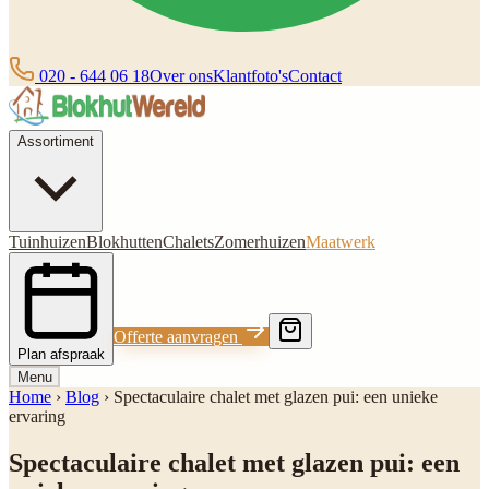
020 - 644 06 18
Over ons
Klantfoto's
Contact
Assortiment
Tuinhuizen
Blokhutten
Chalets
Zomerhuizen
Maatwerk
Offerte aanvragen
Plan afspraak
Menu
Home
›
Blog
›
Spectaculaire chalet met glazen pui: een unieke
ervaring
Spectaculaire chalet met glazen pui: een