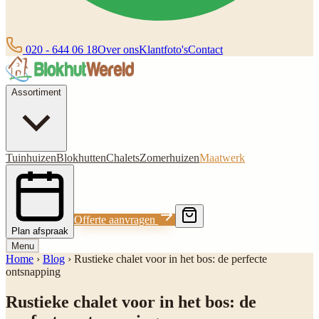
020 - 644 06 18
Over ons
Klantfoto's
Contact
Assortiment
Tuinhuizen
Blokhutten
Chalets
Zomerhuizen
Maatwerk
Offerte aanvragen
Plan afspraak
Menu
Home
›
Blog
›
Rustieke chalet voor in het bos: de perfecte
ontsnapping
Rustieke chalet voor in het bos: de