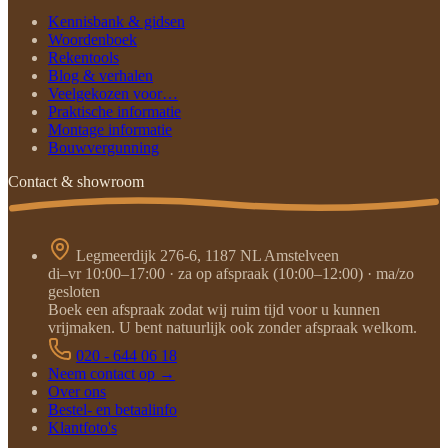
Kennisbank & gidsen
Woordenboek
Rekentools
Blog & verhalen
Veelgekozen voor…
Praktische informatie
Montage informatie
Bouwvergunning
Contact & showroom
Legmeerdijk 276-6, 1187 NL Amstelveen
di–vr 10:00–17:00 · za op afspraak (10:00–12:00) · ma/zo
gesloten
Boek een afspraak zodat wij ruim tijd voor u kunnen
vrijmaken. U bent natuurlijk ook zonder afspraak welkom.
020 - 644 06 18
Neem contact op →
Over ons
Bestel- en betaalinfo
Klantfoto's