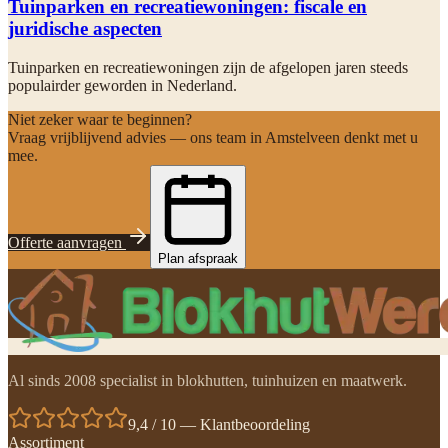
Tuinparken en recreatiewoningen: fiscale en
juridische aspecten
Tuinparken en recreatiewoningen zijn de afgelopen jaren steeds
populairder geworden in Nederland.
Niet zeker waar te beginnen?
Vraag vrijblijvend advies — ons team in Amstelveen denkt met u
mee.
Offerte aanvragen
Plan afspraak
Al sinds 2008 specialist in blokhutten, tuinhuizen en maatwerk.
9,4 / 10 — Klantbeoordeling
Assortiment