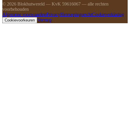
©
2026
Blokhutwereld — KvK 59616067 — alle rechten
voorbehouden
Algemene voorwaarden
Privacy
Herroepingsrecht
Cookieverklaring
Sitemap
Cookievoorkeuren