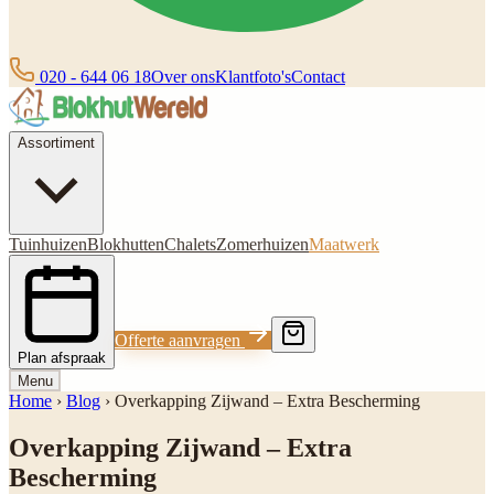
020 - 644 06 18
Over ons
Klantfoto's
Contact
Assortiment
Tuinhuizen
Blokhutten
Chalets
Zomerhuizen
Maatwerk
Offerte aanvragen
Plan afspraak
Menu
Home
›
Blog
›
Overkapping Zijwand – Extra Bescherming
Overkapping Zijwand – Extra
Bescherming