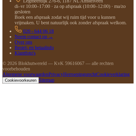
Legmeerdijk 276-6, 1187 NL Amstelveen
di–vr 10:00–17:00 · za op afspraak (10:00–12:00) · ma/zo
gesloten
Boek een afspraak zodat wij ruim tijd voor u kunnen
vrijmaken. U bent natuurlijk ook zonder afspraak welkom.
020 - 644 06 18
Neem contact op →
Over ons
Bestel- en betaalinfo
Klantfoto's
©
2026
Blokhutwereld — KvK 59616067 — alle rechten
voorbehouden
Algemene voorwaarden
Privacy
Herroepingsrecht
Cookieverklaring
Sitemap
Cookievoorkeuren