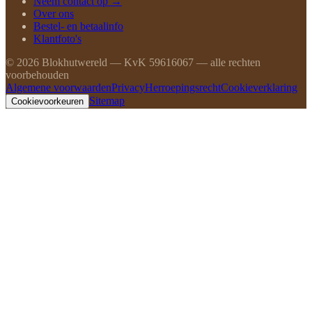
Neem contact op →
Over ons
Bestel- en betaalinfo
Klantfoto's
©
2026
Blokhutwereld — KvK 59616067 — alle rechten
voorbehouden
Algemene voorwaarden
Privacy
Herroepingsrecht
Cookieverklaring
Sitemap
Cookievoorkeuren