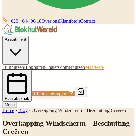
020 - 644 06 18
Over ons
Klantfoto's
Contact
Assortiment
Tuinhuizen
Blokhutten
Chalets
Zomerhuizen
Maatwerk
Offerte aanvragen
Plan afspraak
Menu
Home
›
Blog
›
Overkapping Windscherm – Beschutting Creëren
Overkapping Windscherm – Beschutting
Creëren