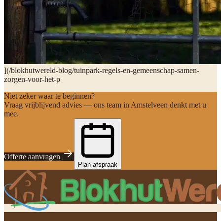
](/blokhutwereld-blog/tuinpark-regels-en-gemeenschap-samen-
zorgen-voor-het-p
Niet zeker waar te beginnen?
Vraag vrijblijvend advies — ons team in Amstelveen denkt met u
mee.
Offerte aanvragen
Plan afspraak