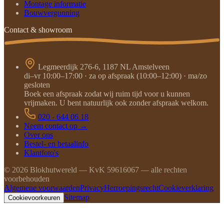
Montage informatie
Bouwvergunning
Contact & showroom
Legmeerdijk 276-6, 1187 NL Amstelveen
di–vr 10:00–17:00 · za op afspraak (10:00–12:00) · ma/zo
gesloten
Boek een afspraak zodat wij ruim tijd voor u kunnen
vrijmaken. U bent natuurlijk ook zonder afspraak welkom.
020 - 644 06 18
Neem contact op →
Over ons
Bestel- en betaalinfo
Klantfoto's
©
2026
Blokhutwereld — KvK 59616067 — alle rechten
voorbehouden
Algemene voorwaarden
Privacy
Herroepingsrecht
Cookieverklaring
Sitemap
Cookievoorkeuren