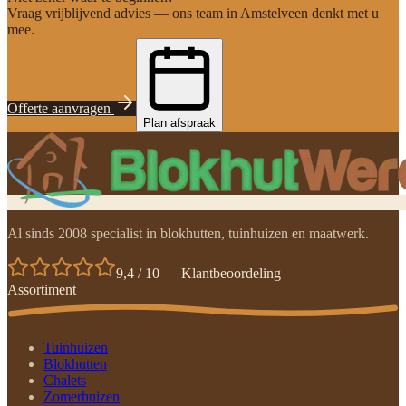
Vraag vrijblijvend advies — ons team in Amstelveen denkt met u
mee.
Offerte aanvragen
Plan afspraak
Al sinds 2008 specialist in blokhutten, tuinhuizen en maatwerk.
9,4 / 10 — Klantbeoordeling
Assortiment
Tuinhuizen
Blokhutten
Chalets
Zomerhuizen