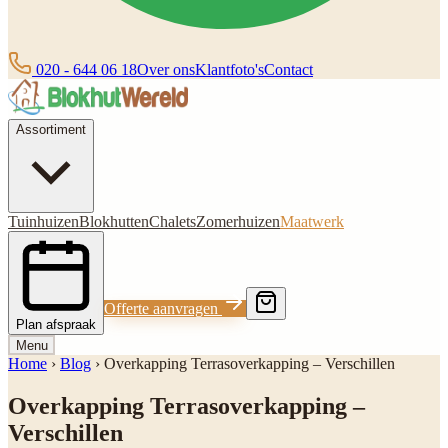
020 - 644 06 18
Over ons
Klantfoto's
Contact
Assortiment
Tuinhuizen
Blokhutten
Chalets
Zomerhuizen
Maatwerk
Offerte aanvragen
Plan afspraak
Menu
Home
›
Blog
›
Overkapping Terrasoverkapping – Verschillen
Overkapping Terrasoverkapping –
Verschillen