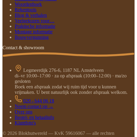
Woordenboek
Rekentools
Blog & verhalen
Veelgekozen voor…
Praktische informatie
Montage informatie
Bouwvergunning
Contact & showroom
Legmeerdijk 276-6, 1187 NL Amstelveen
di–vr 10:00–17:00 · za op afspraak (10:00–12:00) · ma/zo
gesloten
Boek een afspraak zodat wij ruim tijd voor u kunnen
vrijmaken. U bent natuurlijk ook zonder afspraak welkom.
020 - 644 06 18
Neem contact op →
Over ons
Bestel- en betaalinfo
Klantfoto's
©
2026
Blokhutwereld — KvK 59616067 — alle rechten