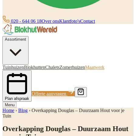
020 - 644 06 18
Over ons
Klantfoto's
Contact
Assortiment
Tuinhuizen
Blokhutten
Chalets
Zomerhuizen
Maatwerk
Offerte aanvragen
Plan afspraak
Menu
Home
›
Blog
›
Overkapping Douglas – Duurzaam Hout voor je
Tuin
Overkapping Douglas – Duurzaam Hout