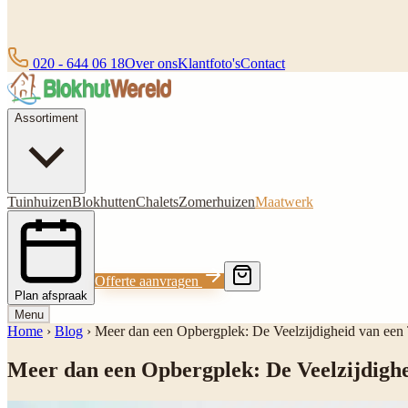
020 - 644 06 18
Over ons
Klantfoto's
Contact
Assortiment
Tuinhuizen
Blokhutten
Chalets
Zomerhuizen
Maatwerk
Offerte aanvragen
Plan afspraak
Menu
Home
›
Blog
›
Meer dan een Opbergplek: De Veelzijdigheid van een
Meer dan een Opbergplek: De Veelzijdighe