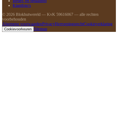
Bestel- en betaalinfo
Klantfoto's
©
2026
Blokhutwereld — KvK 59616067 — alle rechten
voorbehouden
Algemene voorwaarden
Privacy
Herroepingsrecht
Cookieverklaring
Sitemap
Cookievoorkeuren