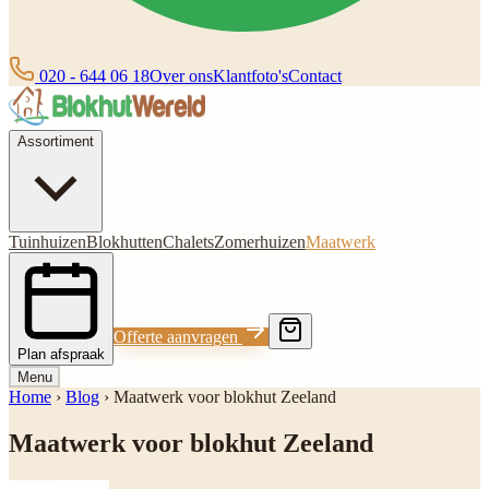
020 - 644 06 18
Over ons
Klantfoto's
Contact
Assortiment
Tuinhuizen
Blokhutten
Chalets
Zomerhuizen
Maatwerk
Offerte aanvragen
Plan afspraak
Menu
Home
›
Blog
›
Maatwerk voor blokhut Zeeland
Maatwerk voor blokhut Zeeland