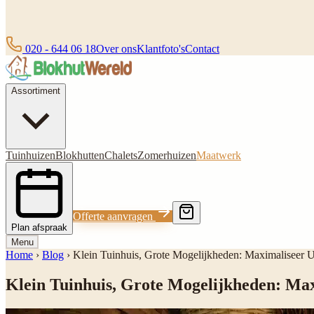
020 - 644 06 18
Over ons
Klantfoto's
Contact
Assortiment
Tuinhuizen
Blokhutten
Chalets
Zomerhuizen
Maatwerk
Offerte aanvragen
Plan afspraak
Menu
Home
›
Blog
›
Klein Tuinhuis, Grote Mogelijkheden: Maximaliseer
Klein Tuinhuis, Grote Mogelijkheden: Ma