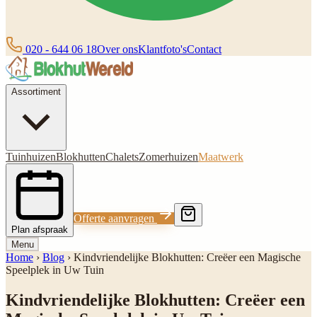
020 - 644 06 18
Over ons
Klantfoto's
Contact
Assortiment
Tuinhuizen
Blokhutten
Chalets
Zomerhuizen
Maatwerk
Offerte aanvragen
Plan afspraak
Menu
Home
›
Blog
›
Kindvriendelijke Blokhutten: Creëer een Magische
Speelplek in Uw Tuin
Kindvriendelijke Blokhutten: Creëer een