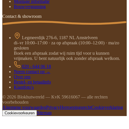
Montage informatie
Bouwvergunning
Contact & showroom
Legmeerdijk 276-6, 1187 NL Amstelveen
di–vr 10:00–17:00 · za op afspraak (10:00–12:00) · ma/zo
gesloten
Boek een afspraak zodat wij ruim tijd voor u kunnen
vrijmaken. U bent natuurlijk ook zonder afspraak welkom.
020 - 644 06 18
Neem contact op →
Over ons
Bestel- en betaalinfo
Klantfoto's
©
2026
Blokhutwereld — KvK 59616067 — alle rechten
voorbehouden
Algemene voorwaarden
Privacy
Herroepingsrecht
Cookieverklaring
Sitemap
Cookievoorkeuren