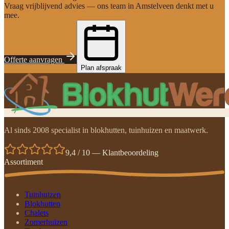
Vraag vrijblijvend advies — ons team in Amstelveen denkt met u
mee.
Offerte aanvragen
Plan afspraak
Al sinds 2008 specialist in blokhutten, tuinhuizen en maatwerk.
9,4 / 10 — Klantbeoordeling
Assortiment
Tuinhuizen
Blokhutten
Chalets
Zomerhuizen