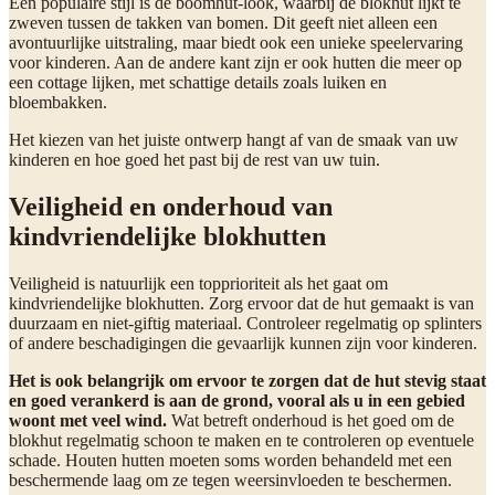
Een populaire stijl is de boomhut-look, waarbij de blokhut lijkt te
zweven tussen de takken van bomen. Dit geeft niet alleen een
avontuurlijke uitstraling, maar biedt ook een unieke speelervaring
voor kinderen. Aan de andere kant zijn er ook hutten die meer op
een cottage lijken, met schattige details zoals luiken en
bloembakken.
Het kiezen van het juiste ontwerp hangt af van de smaak van uw
kinderen en hoe goed het past bij de rest van uw tuin.
Veiligheid en onderhoud van
kindvriendelijke blokhutten
Veiligheid is natuurlijk een topprioriteit als het gaat om
kindvriendelijke blokhutten. Zorg ervoor dat de hut gemaakt is van
duurzaam en niet-giftig materiaal. Controleer regelmatig op splinters
of andere beschadigingen die gevaarlijk kunnen zijn voor kinderen.
Het is ook belangrijk om ervoor te zorgen dat de hut stevig staat
en goed verankerd is aan de grond, vooral als u in een gebied
woont met veel wind.
Wat betreft onderhoud is het goed om de
blokhut regelmatig schoon te maken en te controleren op eventuele
schade. Houten hutten moeten soms worden behandeld met een
beschermende laag om ze tegen weersinvloeden te beschermen.