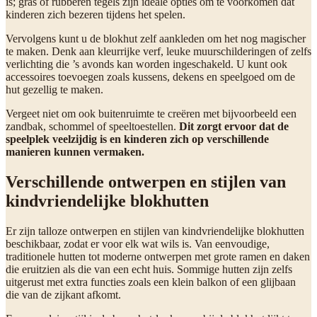
is; gras of rubberen tegels zijn ideale opties om te voorkomen dat
kinderen zich bezeren tijdens het spelen.
Vervolgens kunt u de blokhut zelf aankleden om het nog magischer
te maken. Denk aan kleurrijke verf, leuke muurschilderingen of zelfs
verlichting die ’s avonds kan worden ingeschakeld. U kunt ook
accessoires toevoegen zoals kussens, dekens en speelgoed om de
hut gezellig te maken.
Vergeet niet om ook buitenruimte te creëren met bijvoorbeeld een
zandbak, schommel of speeltoestellen.
Dit zorgt ervoor dat de
speelplek veelzijdig is en kinderen zich op verschillende
manieren kunnen vermaken.
Verschillende ontwerpen en stijlen van
kindvriendelijke blokhutten
Er zijn talloze ontwerpen en stijlen van kindvriendelijke blokhutten
beschikbaar, zodat er voor elk wat wils is. Van eenvoudige,
traditionele hutten tot moderne ontwerpen met grote ramen en daken
die eruitzien als die van een echt huis. Sommige hutten zijn zelfs
uitgerust met extra functies zoals een klein balkon of een glijbaan
die van de zijkant afkomt.