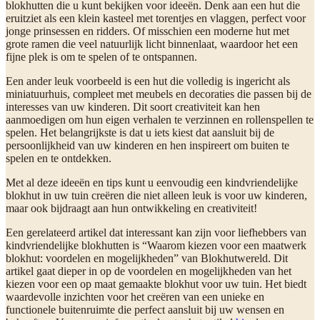
blokhutten die u kunt bekijken voor ideeën. Denk aan een hut die
eruitziet als een klein kasteel met torentjes en vlaggen, perfect voor
jonge prinsessen en ridders. Of misschien een moderne hut met
grote ramen die veel natuurlijk licht binnenlaat, waardoor het een
fijne plek is om te spelen of te ontspannen.
Een ander leuk voorbeeld is een hut die volledig is ingericht als
miniatuurhuis, compleet met meubels en decoraties die passen bij de
interesses van uw kinderen. Dit soort creativiteit kan hen
aanmoedigen om hun eigen verhalen te verzinnen en rollenspellen te
spelen. Het belangrijkste is dat u iets kiest dat aansluit bij de
persoonlijkheid van uw kinderen en hen inspireert om buiten te
spelen en te ontdekken.
Met al deze ideeën en tips kunt u eenvoudig een kindvriendelijke
blokhut in uw tuin creëren die niet alleen leuk is voor uw kinderen,
maar ook bijdraagt aan hun ontwikkeling en creativiteit!
Een gerelateerd artikel dat interessant kan zijn voor liefhebbers van
kindvriendelijke blokhutten is “Waarom kiezen voor een maatwerk
blokhut: voordelen en mogelijkheden” van Blokhutwereld. Dit
artikel gaat dieper in op de voordelen en mogelijkheden van het
kiezen voor een op maat gemaakte blokhut voor uw tuin. Het biedt
waardevolle inzichten voor het creëren van een unieke en
functionele buitenruimte die perfect aansluit bij uw wensen en