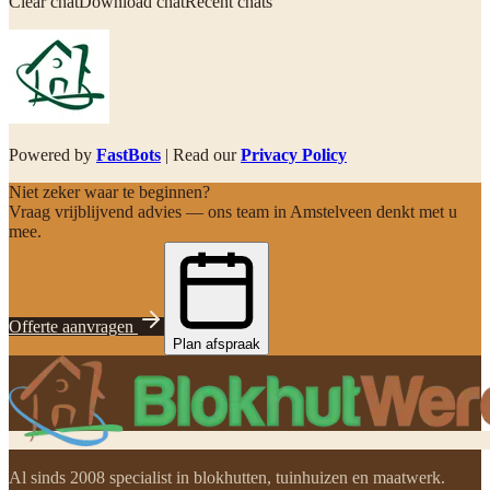
Clear chatDownload chatRecent chats
Powered by
FastBots
| Read our
Privacy Policy
Niet zeker waar te beginnen?
Vraag vrijblijvend advies — ons team in Amstelveen denkt met u
mee.
Offerte aanvragen
Plan afspraak
Al sinds 2008 specialist in blokhutten, tuinhuizen en maatwerk.