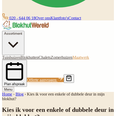
020 - 644 06 18
Over ons
Klantfoto's
Contact
Assortiment
Tuinhuizen
Blokhutten
Chalets
Zomerhuizen
Maatwerk
Offerte aanvragen
Plan afspraak
Menu
Home
›
Blog
›
Kies ik voor een enkele of dubbele deur in mijn
blokhut?
Kies ik voor een enkele of dubbele deur in