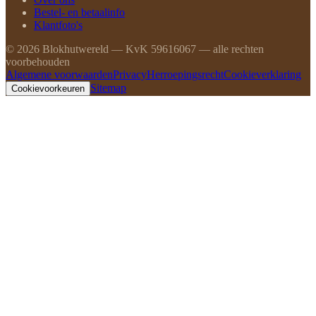
Bestel- en betaalinfo
Klantfoto's
©
2026
Blokhutwereld — KvK 59616067 — alle rechten
voorbehouden
Algemene voorwaarden
Privacy
Herroepingsrecht
Cookieverklaring
Sitemap
Cookievoorkeuren