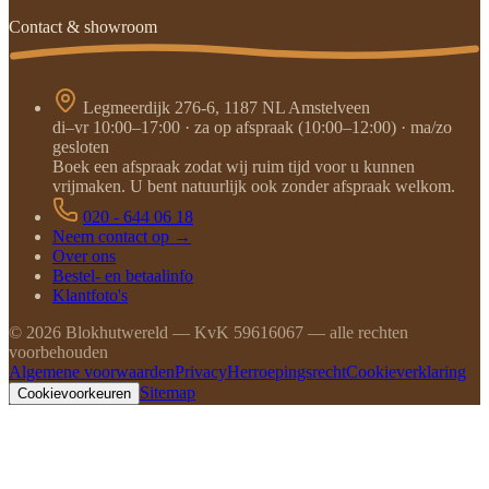
Contact & showroom
Legmeerdijk 276-6, 1187 NL Amstelveen
di–vr 10:00–17:00 · za op afspraak (10:00–12:00) · ma/zo
gesloten
Boek een afspraak zodat wij ruim tijd voor u kunnen
vrijmaken. U bent natuurlijk ook zonder afspraak welkom.
020 - 644 06 18
Neem contact op →
Over ons
Bestel- en betaalinfo
Klantfoto's
©
2026
Blokhutwereld — KvK 59616067 — alle rechten
voorbehouden
Algemene voorwaarden
Privacy
Herroepingsrecht
Cookieverklaring
Sitemap
Cookievoorkeuren