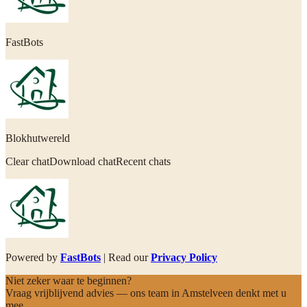
FastBots
Blokhutwereld
Clear chatDownload chatRecent chats
Powered by
FastBots
| Read our
Privacy Policy
Niet zeker waar te beginnen?
Vraag vrijblijvend advies — ons team in Amstelveen denkt met u
mee.