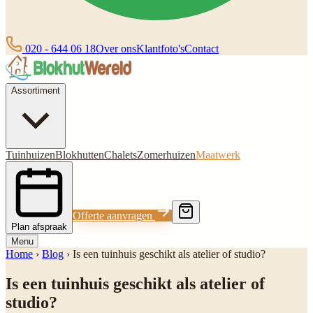
020 - 644 06 18
Over ons
Klantfoto's
Contact
Assortiment
Tuinhuizen
Blokhutten
Chalets
Zomerhuizen
Maatwerk
Offerte aanvragen
Plan afspraak
Menu
Home
›
Blog
›
Is een tuinhuis geschikt als atelier of studio?
Is een tuinhuis geschikt als atelier of
studio?