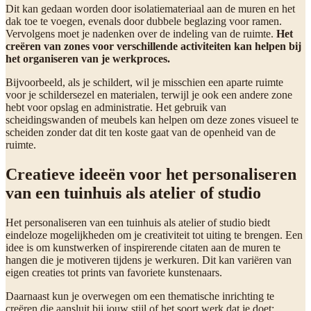
Dit kan gedaan worden door isolatiemateriaal aan de muren en het
dak toe te voegen, evenals door dubbele beglazing voor ramen.
Vervolgens moet je nadenken over de indeling van de ruimte.
Het
creëren van zones voor verschillende activiteiten kan helpen bij
het organiseren van je werkproces.
Bijvoorbeeld, als je schildert, wil je misschien een aparte ruimte
voor je schildersezel en materialen, terwijl je ook een andere zone
hebt voor opslag en administratie. Het gebruik van
scheidingswanden of meubels kan helpen om deze zones visueel te
scheiden zonder dat dit ten koste gaat van de openheid van de
ruimte.
Creatieve ideeën voor het personaliseren
van een tuinhuis als atelier of studio
Het personaliseren van een tuinhuis als atelier of studio biedt
eindeloze mogelijkheden om je creativiteit tot uiting te brengen. Een
idee is om kunstwerken of inspirerende citaten aan de muren te
hangen die je motiveren tijdens je werkuren. Dit kan variëren van
eigen creaties tot prints van favoriete kunstenaars.
Daarnaast kun je overwegen om een thematische inrichting te
creëren die aansluit bij jouw stijl of het soort werk dat je doet;