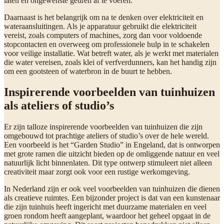
laten en ongewenste geuren af te voeren.
Daarnaast is het belangrijk om na te denken over elektriciteit en
wateraansluitingen. Als je apparatuur gebruikt die elektriciteit
vereist, zoals computers of machines, zorg dan voor voldoende
stopcontacten en overweeg om professionele hulp in te schakelen
voor veilige installatie. Wat betreft water, als je werkt met materialen
die water vereisen, zoals klei of verfverdunners, kan het handig zijn
om een gootsteen of waterbron in de buurt te hebben.
Inspirerende voorbeelden van tuinhuizen
als ateliers of studio’s
Er zijn talloze inspirerende voorbeelden van tuinhuizen die zijn
omgebouwd tot prachtige ateliers of studio’s over de hele wereld.
Een voorbeeld is het “Garden Studio” in Engeland, dat is ontworpen
met grote ramen die uitzicht bieden op de omliggende natuur en veel
natuurlijk licht binnenlaten. Dit type ontwerp stimuleert niet alleen
creativiteit maar zorgt ook voor een rustige werkomgeving.
In Nederland zijn er ook veel voorbeelden van tuinhuizen die dienen
als creatieve ruimtes. Een bijzonder project is dat van een kunstenaar
die zijn tuinhuis heeft ingericht met duurzame materialen en veel
groen rondom heeft aangeplant, waardoor het geheel opgaat in de