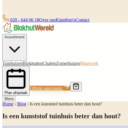
020 - 644 06 18
Over ons
Klantfoto's
Contact
Assortiment
Tuinhuizen
Blokhutten
Chalets
Zomerhuizen
Maatwerk
Offerte aanvragen
Plan afspraak
Menu
Home
›
Blog
›
Is een kunststof tuinhuis beter dan hout?
Is een kunststof tuinhuis beter dan hout?