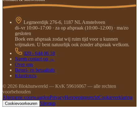
Legmeerdijk 276-6, 1187 NL Amstelveen
di–vr 10:00–17:00 · za op afspraak (10:00–12:00) · ma/zo
gesloten
Boek een afspraak zodat wij ruim tijd voor u kunnen
vrijmaken. U bent natuurlijk ook zonder afspraak welkom.
020 - 644 06 18
Neem contact op →
Over ons
Bestel- en betaalinfo
Klantfoto's
©
2026
Blokhutwereld — KvK 59616067 — alle rechten
voorbehouden
Algemene voorwaarden
Privacy
Herroepingsrecht
Cookieverklaring
Sitemap
Cookievoorkeuren