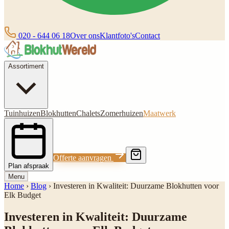
020 - 644 06 18
Over ons
Klantfoto's
Contact
Assortiment
Tuinhuizen
Blokhutten
Chalets
Zomerhuizen
Maatwerk
Offerte aanvragen
Plan afspraak
Menu
Home
›
Blog
›
Investeren in Kwaliteit: Duurzame Blokhutten voor
Elk Budget
Investeren in Kwaliteit: Duurzame