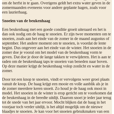
om de herfst in te gaan. Overigens geldt het extra water geven in de
zomermaanden eveneens voor andere geplante hagen, zoals voor
een laurierhaag.
Snoeien van de beukenhaag
Een beukenhaag met een goede conditie groeit uiteraard en het is
dan ook nodig om de haag te snoeien. Er zijn twee momenten om te
snoeien, zoals aan het einde van de zomer in de maand augustus of
september. Het andere moment om te snoeien, is voordat de lente
begint. Dus ongeveer aan het einde van de winter. Het snoeien in de
zomer doe je vooral om het model van de beukenhaag vorm te
geven. Dat doe je door de lange takken te verwijderen. Het is aan te
raden om de beukenhaag taps te snoeien van beneden naar boven.
Op deze manier krijgt de beukenhaag volop zonlicht en water in de
zomer.
Door tot een knop te snoeien, vindt er vervolgens weer groei plaats
vanuit de knop. De haag krijgt een mooie en volle aanblik als je in
de zomer meerdere keren snoeit. Zo houd je de haag ook mooi in
model. Het snoeien in de winter is erop gericht om te voorkomen dat
de beukenhaag in de breedte uitdijt. Daarom snoei je ieder jaar terug
tot de snede van het jaar ervoor. Mocht blijken dat de haag in het
voorjaar toch verder uitdijt, is het altijd mogelijk om de nieuwe
blaadjes te snoeien. Je kan voor het snoeien gebruikmaken van een