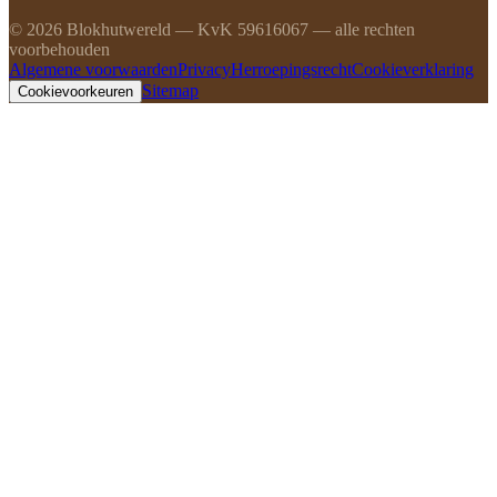
©
2026
Blokhutwereld — KvK 59616067 — alle rechten
voorbehouden
Algemene voorwaarden
Privacy
Herroepingsrecht
Cookieverklaring
Sitemap
Cookievoorkeuren