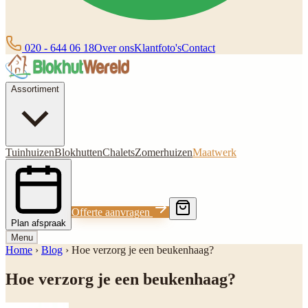
020 - 644 06 18
Over ons
Klantfoto's
Contact
Assortiment
Tuinhuizen
Blokhutten
Chalets
Zomerhuizen
Maatwerk
Offerte aanvragen
Plan afspraak
Menu
Home
›
Blog
›
Hoe verzorg je een beukenhaag?
Hoe verzorg je een beukenhaag?