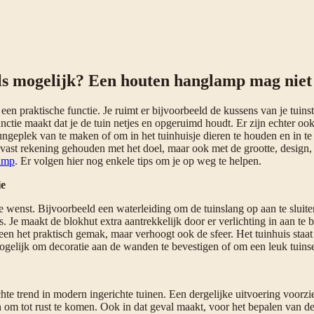
als mogelijk? Een houten hanglamp mag nie
 een praktische functie. Je ruimt er bijvoorbeeld de kussens van je tuin
nctie maakt dat je de tuin netjes en opgeruimd houdt. Er zijn echter oo
ngeplek van te maken of om in het tuinhuisje dieren te houden en in te 
 vast rekening gehouden met het doel, maar ook met de grootte, design,
amp
. Er volgen hier nog enkele tips om je op weg te helpen.
ie
 wenst. Bijvoorbeeld een waterleiding om de tuinslang op aan te sluiten
as. Je maakt de blokhut extra aantrekkelijk door er verlichting in aan t
een het praktisch gemak, maar verhoogt ook de sfeer. Het tuinhuis staat 
 mogelijk om decoratie aan de wanden te bevestigen of om een leuk tuinset
te trend in modern ingerichte tuinen. Een dergelijke uitvoering voorzie
 om tot rust te komen. Ook in dat geval maakt, voor het bepalen van de 