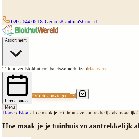
020 - 644 06 18
Over ons
Klantfoto's
Contact
Assortiment
Tuinhuizen
Blokhutten
Chalets
Zomerhuizen
Maatwerk
Offerte aanvragen
Plan afspraak
Menu
Home
›
Blog
›
Hoe maak je je tuinhuis zo aantrekkelijk als mogelij
Hoe maak je je tuinhuis zo aantrekkelijk 