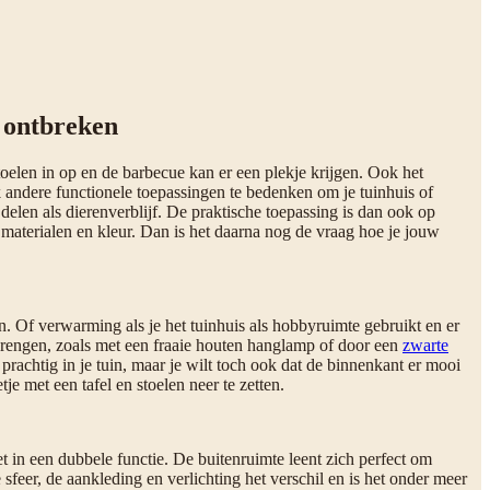
t ontbreken
stoelen in op en de barbecue kan er een plekje krijgen. Ook het
k andere functionele toepassingen te bedenken om je tuinhuis of
delen als dierenverblijf. De praktische toepassing is dan ook op
 materialen en kleur. Dan is het daarna nog de vraag hoe je jouw
. Of verwarming als je het tuinhuis als hobbyruimte gebruikt en er
e brengen, zoals met een fraaie houten hanglamp of door een
zwarte
prachtig in je tuin, maar je wilt toch ook dat de binnenkant er mooi
je met een tafel en stoelen neer te zetten.
t in een dubbele functie. De buitenruimte leent zich perfect om
sfeer, de aankleding en verlichting het verschil en is het onder meer