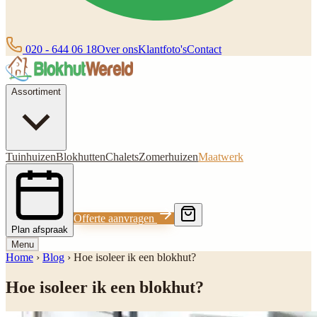
020 - 644 06 18
Over ons
Klantfoto's
Contact
Assortiment
Tuinhuizen
Blokhutten
Chalets
Zomerhuizen
Maatwerk
Offerte aanvragen
Plan afspraak
Menu
Home
›
Blog
›
Hoe isoleer ik een blokhut?
Hoe isoleer ik een blokhut?