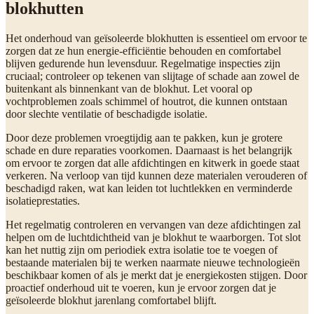
blokhutten
Het onderhoud van geïsoleerde blokhutten is essentieel om ervoor te
zorgen dat ze hun energie-efficiëntie behouden en comfortabel
blijven gedurende hun levensduur. Regelmatige inspecties zijn
cruciaal; controleer op tekenen van slijtage of schade aan zowel de
buitenkant als binnenkant van de blokhut. Let vooral op
vochtproblemen zoals schimmel of houtrot, die kunnen ontstaan
door slechte ventilatie of beschadigde isolatie.
Door deze problemen vroegtijdig aan te pakken, kun je grotere
schade en dure reparaties voorkomen. Daarnaast is het belangrijk
om ervoor te zorgen dat alle afdichtingen en kitwerk in goede staat
verkeren. Na verloop van tijd kunnen deze materialen verouderen of
beschadigd raken, wat kan leiden tot luchtlekken en verminderde
isolatieprestaties.
Het regelmatig controleren en vervangen van deze afdichtingen zal
helpen om de luchtdichtheid van je blokhut te waarborgen. Tot slot
kan het nuttig zijn om periodiek extra isolatie toe te voegen of
bestaande materialen bij te werken naarmate nieuwe technologieën
beschikbaar komen of als je merkt dat je energiekosten stijgen. Door
proactief onderhoud uit te voeren, kun je ervoor zorgen dat je
geïsoleerde blokhut jarenlang comfortabel blijft.