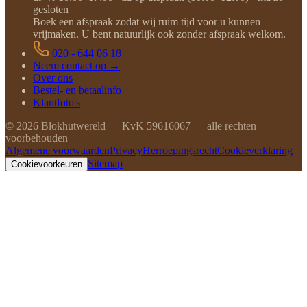
gesloten
Boek een afspraak zodat wij ruim tijd voor u kunnen
vrijmaken. U bent natuurlijk ook zonder afspraak welkom.
020 - 644 06 18
Neem contact op →
Over ons
Bestel- en betaalinfo
Klantfoto's
©
2026
Blokhutwereld — KvK 59616067 — alle rechten
voorbehouden
Algemene voorwaarden
Privacy
Herroepingsrecht
Cookieverklaring
Sitemap
Cookievoorkeuren