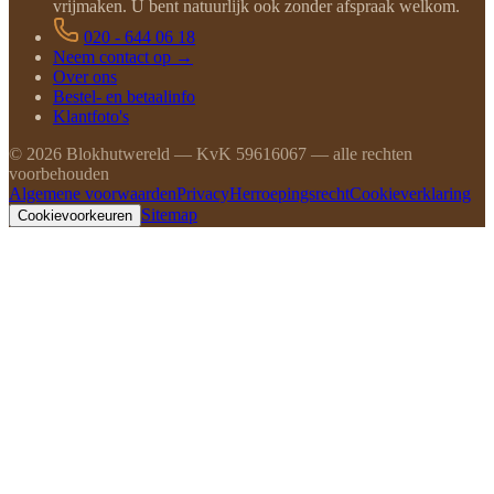
vrijmaken. U bent natuurlijk ook zonder afspraak welkom.
020 - 644 06 18
Neem contact op →
Over ons
Bestel- en betaalinfo
Klantfoto's
©
2026
Blokhutwereld — KvK 59616067 — alle rechten
voorbehouden
Algemene voorwaarden
Privacy
Herroepingsrecht
Cookieverklaring
Sitemap
Cookievoorkeuren