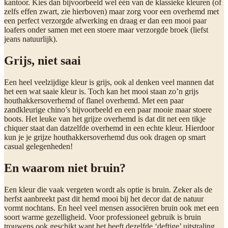
kantoor. Kies dan bijvoorbeeld wel één van de klassieke kleuren (of
zelfs effen zwart, zie hierboven) maar zorg voor een overhemd met
een perfect verzorgde afwerking en draag er dan een mooi paar
loafers onder samen met een stoere maar verzorgde broek (liefst
jeans natuurlijk).
Grijs, niet saai
Een heel veelzijdige kleur is grijs, ook al denken veel mannen dat
het een wat saaie kleur is. Toch kan het mooi staan zo’n grijs
houthakkersoverhemd of flanel overhemd. Met een paar
zandkleurige chino’s bijvoorbeeld en een paar mooie maar stoere
boots. Het leuke van het grijze overhemd is dat dit net een tikje
chiquer staat dan datzelfde overhemd in een echte kleur. Hierdoor
kun je je grijze houthakkersoverhemd dus ook dragen op smart
casual gelegenheden!
En waarom niet bruin?
Een kleur die vaak vergeten wordt als optie is bruin. Zeker als de
herfst aanbreekt past dit hemd mooi bij het decor dat de natuur
vormt nochtans. En heel veel mensen associëren bruin ook met een
soort warme gezelligheid. Voor professioneel gebruik is bruin
trouwens ook geschikt want het heeft dezelfde ‘deftige’ uitstraling