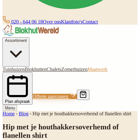
020 - 644 06 18
Over ons
Klantfoto's
Contact
Assortiment
Tuinhuizen
Blokhutten
Chalets
Zomerhuizen
Maatwerk
Offerte aanvragen
Plan afspraak
Menu
Home
›
Blog
›
Hip met je houthakkersoverhemd of flanellen shirt
Hip met je houthakkersoverhemd of
flanellen shirt