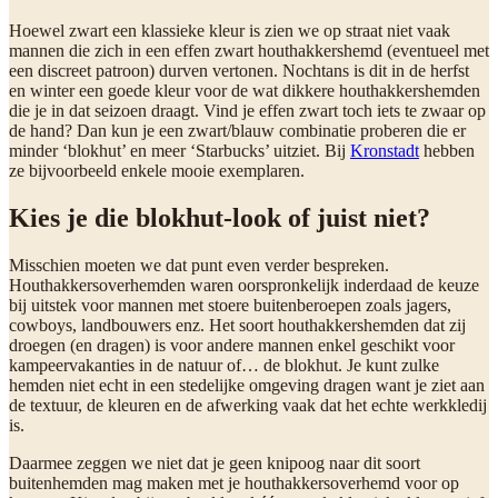
Hoewel zwart een klassieke kleur is zien we op straat niet vaak
mannen die zich in een effen zwart houthakkershemd (eventueel met
een discreet patroon) durven vertonen. Nochtans is dit in de herfst
en winter een goede kleur voor de wat dikkere houthakkershemden
die je in dat seizoen draagt. Vind je effen zwart toch iets te zwaar op
de hand? Dan kun je een zwart/blauw combinatie proberen die er
minder ‘blokhut’ en meer ‘Starbucks’ uitziet. Bij
Kronstadt
hebben
ze bijvoorbeeld enkele mooie exemplaren.
Kies je die blokhut-look of juist niet?
Misschien moeten we dat punt even verder bespreken.
Houthakkersoverhemden waren oorspronkelijk inderdaad de keuze
bij uitstek voor mannen met stoere buitenberoepen zoals jagers,
cowboys, landbouwers enz. Het soort houthakkershemden dat zij
droegen (en dragen) is voor andere mannen enkel geschikt voor
kampeervakanties in de natuur of… de blokhut. Je kunt zulke
hemden niet echt in een stedelijke omgeving dragen want je ziet aan
de textuur, de kleuren en de afwerking vaak dat het echte werkkledij
is.
Daarmee zeggen we niet dat je geen knipoog naar dit soort
buitenhemden mag maken met je houthakkersoverhemd voor op