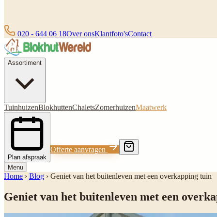
020 - 644 06 18
Over ons
Klantfoto's
Contact
Assortiment
Tuinhuizen
Blokhutten
Chalets
Zomerhuizen
Maatwerk
Offerte aanvragen
Plan afspraak
Menu
Home
›
Blog
›
Geniet van het buitenleven met een overkapping tuin
Geniet van het buitenleven met een overka