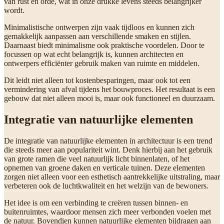
van rust en orde, wat in onze drukke levens steeds belangrijker
wordt.
Minimalistische ontwerpen zijn vaak tijdloos en kunnen zich
gemakkelijk aanpassen aan verschillende smaken en stijlen.
Daarnaast biedt minimalisme ook praktische voordelen. Door te
focussen op wat echt belangrijk is, kunnen architecten en
ontwerpers efficiënter gebruik maken van ruimte en middelen.
Dit leidt niet alleen tot kostenbesparingen, maar ook tot een
vermindering van afval tijdens het bouwproces. Het resultaat is een
gebouw dat niet alleen mooi is, maar ook functioneel en duurzaam.
Integratie van natuurlijke elementen
De integratie van natuurlijke elementen in architectuur is een trend
die steeds meer aan populariteit wint. Denk hierbij aan het gebruik
van grote ramen die veel natuurlijk licht binnenlaten, of het
opnemen van groene daken en verticale tuinen. Deze elementen
zorgen niet alleen voor een esthetisch aantrekkelijke uitstraling, maar
verbeteren ook de luchtkwaliteit en het welzijn van de bewoners.
Het idee is om een verbinding te creëren tussen binnen- en
buitenruimtes, waardoor mensen zich meer verbonden voelen met
de natuur. Bovendien kunnen natuurlijke elementen bijdragen aan