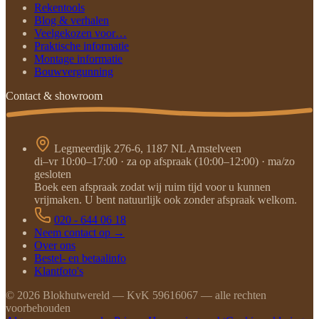
Rekentools
Blog & verhalen
Veelgekozen voor…
Praktische informatie
Montage informatie
Bouwvergunning
Contact & showroom
Legmeerdijk 276-6, 1187 NL Amstelveen
di–vr 10:00–17:00 · za op afspraak (10:00–12:00) · ma/zo
gesloten
Boek een afspraak zodat wij ruim tijd voor u kunnen
vrijmaken. U bent natuurlijk ook zonder afspraak welkom.
020 - 644 06 18
Neem contact op →
Over ons
Bestel- en betaalinfo
Klantfoto's
©
2026
Blokhutwereld — KvK 59616067 — alle rechten
voorbehouden