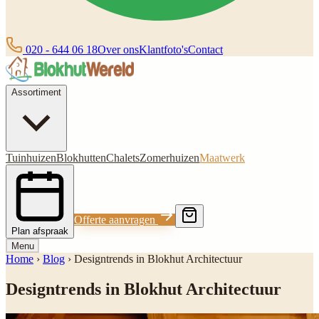
020 - 644 06 18
Over ons
Klantfoto's
Contact
Assortiment
Tuinhuizen
Blokhutten
Chalets
Zomerhuizen
Maatwerk
Offerte aanvragen
Plan afspraak
Menu
Home
›
Blog
›
Designtrends in Blokhut Architectuur
Designtrends in Blokhut Architectuur