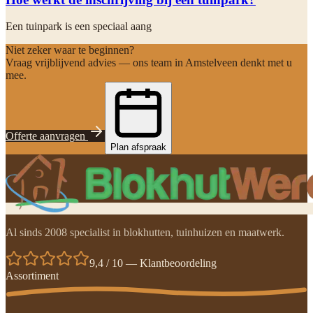
Een tuinpark is een speciaal aang
Niet zeker waar te beginnen?
Vraag vrijblijvend advies — ons team in Amstelveen denkt met u
mee.
Offerte aanvragen
Plan afspraak
Al sinds 2008 specialist in blokhutten, tuinhuizen en maatwerk.
9,4 / 10 — Klantbeoordeling
Assortiment