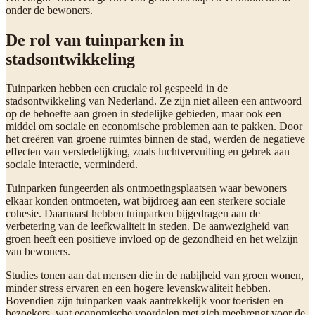
onder de bewoners.
De rol van tuinparken in
stadsontwikkeling
Tuinparken hebben een cruciale rol gespeeld in de
stadsontwikkeling van Nederland. Ze zijn niet alleen een antwoord
op de behoefte aan groen in stedelijke gebieden, maar ook een
middel om sociale en economische problemen aan te pakken. Door
het creëren van groene ruimtes binnen de stad, werden de negatieve
effecten van verstedelijking, zoals luchtvervuiling en gebrek aan
sociale interactie, verminderd.
Tuinparken fungeerden als ontmoetingsplaatsen waar bewoners
elkaar konden ontmoeten, wat bijdroeg aan een sterkere sociale
cohesie. Daarnaast hebben tuinparken bijgedragen aan de
verbetering van de leefkwaliteit in steden. De aanwezigheid van
groen heeft een positieve invloed op de gezondheid en het welzijn
van bewoners.
Studies tonen aan dat mensen die in de nabijheid van groen wonen,
minder stress ervaren en een hogere levenskwaliteit hebben.
Bovendien zijn tuinparken vaak aantrekkelijk voor toeristen en
bezoekers, wat economische voordelen met zich meebrengt voor de