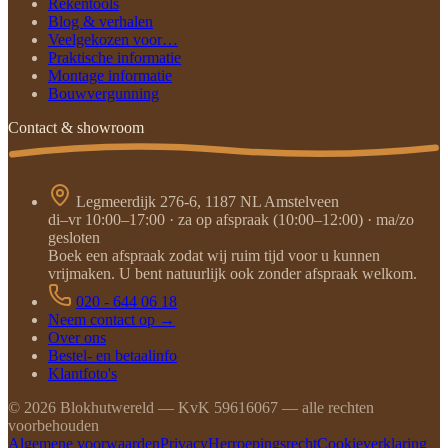
Rekentools
Blog & verhalen
Veelgekozen voor…
Praktische informatie
Montage informatie
Bouwvergunning
Contact & showroom
Legmeerdijk 276-6, 1187 NL Amstelveen
di–vr 10:00–17:00 · za op afspraak (10:00–12:00) · ma/zo
gesloten
Boek een afspraak zodat wij ruim tijd voor u kunnen
vrijmaken. U bent natuurlijk ook zonder afspraak welkom.
020 - 644 06 18
Neem contact op →
Over ons
Bestel- en betaalinfo
Klantfoto's
©
2026
Blokhutwereld — KvK 59616067 — alle rechten
voorbehouden
Algemene voorwaarden
Privacy
Herroepingsrecht
Cookieverklaring