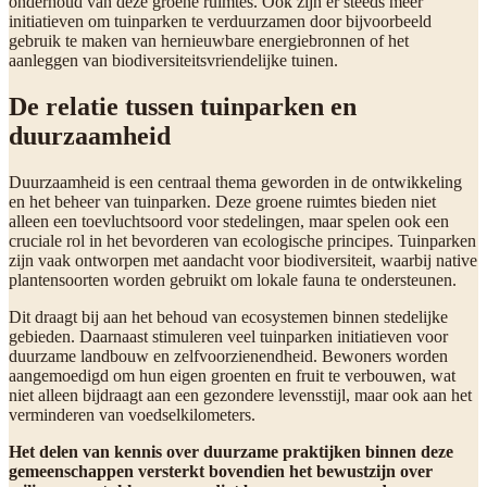
onderhoud van deze groene ruimtes. Ook zijn er steeds meer
initiatieven om tuinparken te verduurzamen door bijvoorbeeld
gebruik te maken van hernieuwbare energiebronnen of het
aanleggen van biodiversiteitsvriendelijke tuinen.
De relatie tussen tuinparken en
duurzaamheid
Duurzaamheid is een centraal thema geworden in de ontwikkeling
en het beheer van tuinparken. Deze groene ruimtes bieden niet
alleen een toevluchtsoord voor stedelingen, maar spelen ook een
cruciale rol in het bevorderen van ecologische principes. Tuinparken
zijn vaak ontworpen met aandacht voor biodiversiteit, waarbij native
plantensoorten worden gebruikt om lokale fauna te ondersteunen.
Dit draagt bij aan het behoud van ecosystemen binnen stedelijke
gebieden. Daarnaast stimuleren veel tuinparken initiatieven voor
duurzame landbouw en zelfvoorzienendheid. Bewoners worden
aangemoedigd om hun eigen groenten en fruit te verbouwen, wat
niet alleen bijdraagt aan een gezondere levensstijl, maar ook aan het
verminderen van voedselkilometers.
Het delen van kennis over duurzame praktijken binnen deze
gemeenschappen versterkt bovendien het bewustzijn over