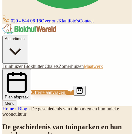
020 - 644 06 18
Over ons
Klantfoto's
Contact
Assortiment
Tuinhuizen
Blokhutten
Chalets
Zomerhuizen
Maatwerk
Offerte aanvragen
Plan afspraak
Menu
Home
›
Blog
›
De geschiedenis van tuinparken en hun unieke
wooncultuur
De geschiedenis van tuinparken en hun