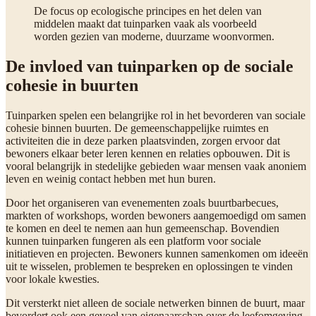
De focus op ecologische principes en het delen van
middelen maakt dat tuinparken vaak als voorbeeld
worden gezien van moderne, duurzame woonvormen.
De invloed van tuinparken op de sociale
cohesie in buurten
Tuinparken spelen een belangrijke rol in het bevorderen van sociale
cohesie binnen buurten. De gemeenschappelijke ruimtes en
activiteiten die in deze parken plaatsvinden, zorgen ervoor dat
bewoners elkaar beter leren kennen en relaties opbouwen. Dit is
vooral belangrijk in stedelijke gebieden waar mensen vaak anoniem
leven en weinig contact hebben met hun buren.
Door het organiseren van evenementen zoals buurtbarbecues,
markten of workshops, worden bewoners aangemoedigd om samen
te komen en deel te nemen aan hun gemeenschap. Bovendien
kunnen tuinparken fungeren als een platform voor sociale
initiatieven en projecten. Bewoners kunnen samenkomen om ideeën
uit te wisselen, problemen te bespreken en oplossingen te vinden
voor lokale kwesties.
Dit versterkt niet alleen de sociale netwerken binnen de buurt, maar
bevordert ook een gevoel van eigenaarschap over de leefomgeving.