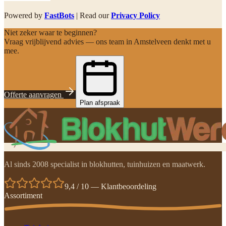
Powered by
FastBots
| Read our
Privacy Policy
Niet zeker waar te beginnen?
Vraag vrijblijvend advies — ons team in Amstelveen denkt met u
mee.
Offerte aanvragen
Plan afspraak
Al sinds 2008 specialist in blokhutten, tuinhuizen en maatwerk.
9,4 / 10 — Klantbeoordeling
Assortiment