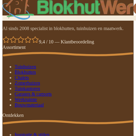
Al sinds 2008 specialist in blokhutten, tuinhuizen en maatwerk.
9,4 / 10 — Klantbeoordeling
Assortiment
Tuinhuizen
Blokhutten
Chalets
Zomerhuizen
Tuinkantoren
Garages & carports
Werkruimte
Bouwmateriaal
Ontdekken
Inspiratie & stijlen