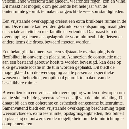
verschillende weersomstandigheden, waaronder regen, zon en wind.
Dit maakt het mogelijk om gedurende het hele jaar van de
buitenruimte gebruik te maken, ongeacht de weersomstandigheden.
Een vrijstaande overkapping creëert een extra bruikbare ruimte in de
tuin. Deze ruimte kan worden gebruikt voor ontspanning, maaltijden
en sociale activiteiten met familie en vrienden. Daarnaast kan de
overkapping dienen als opslagruimte voor tuinmeubilair, fietsen en
andere items die droog bewaard moeten worden.
Een belangrijk kenmerk van een vrijstaande overkapping is de
flexibiliteit in ontwerp en plaatsing. Aangezien de constructie niet
aan een bestaand gebouw hoeft te worden bevestigd, kan deze op
elke gewenste locatie in de tuin worden geplaatst. Dit biedt de
mogelijkheid om de overkapping aan te passen aan specifieke
wensen en behoeften, en optimaal gebruik te maken van de
beschikbare ruimte.
Bovendien kan een vrijstaande overkapping worden ontworpen om
aan te sluiten bij de gewenste sfeer en stijl van de tuininrichting. Dit
draagt bij aan een coherente en esthetisch aangename buitenruimte.
Samenvattend biedt een vrijstaande overkapping bescherming tegen
weersinvloeden, extra leefruimte, opslagmogelijkheden, flexibiliteit
in plaatsing en ontwerp, en de mogelijkheid om de tuininrichting te
complementeren.