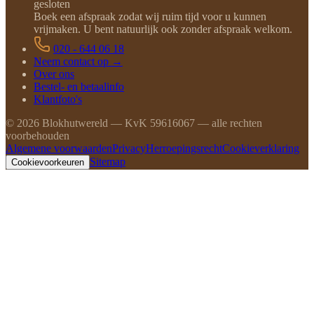
gesloten
Boek een afspraak zodat wij ruim tijd voor u kunnen
vrijmaken. U bent natuurlijk ook zonder afspraak welkom.
020 - 644 06 18
Neem contact op →
Over ons
Bestel- en betaalinfo
Klantfoto's
©
2026
Blokhutwereld — KvK 59616067 — alle rechten
voorbehouden
Algemene voorwaarden
Privacy
Herroepingsrecht
Cookieverklaring
Sitemap
Cookievoorkeuren