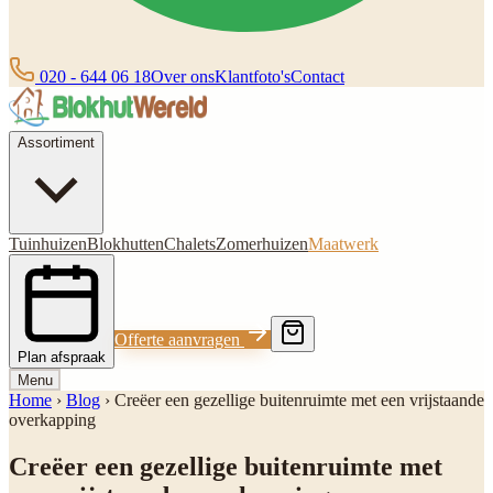
020 - 644 06 18
Over ons
Klantfoto's
Contact
Assortiment
Tuinhuizen
Blokhutten
Chalets
Zomerhuizen
Maatwerk
Offerte aanvragen
Plan afspraak
Menu
Home
›
Blog
›
Creëer een gezellige buitenruimte met een vrijstaande
overkapping
Creëer een gezellige buitenruimte met