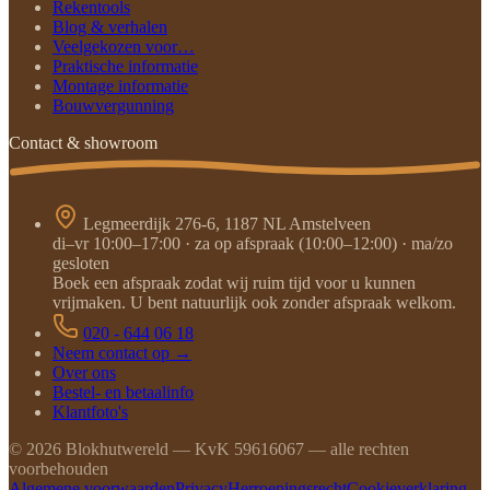
Rekentools
Blog & verhalen
Veelgekozen voor…
Praktische informatie
Montage informatie
Bouwvergunning
Contact & showroom
Legmeerdijk 276-6, 1187 NL Amstelveen
di–vr 10:00–17:00 · za op afspraak (10:00–12:00) · ma/zo
gesloten
Boek een afspraak zodat wij ruim tijd voor u kunnen
vrijmaken. U bent natuurlijk ook zonder afspraak welkom.
020 - 644 06 18
Neem contact op →
Over ons
Bestel- en betaalinfo
Klantfoto's
©
2026
Blokhutwereld — KvK 59616067 — alle rechten
voorbehouden
Algemene voorwaarden
Privacy
Herroepingsrecht
Cookieverklaring