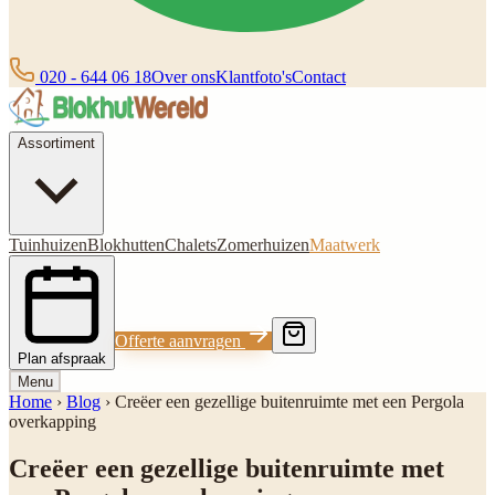
020 - 644 06 18
Over ons
Klantfoto's
Contact
Assortiment
Tuinhuizen
Blokhutten
Chalets
Zomerhuizen
Maatwerk
Offerte aanvragen
Plan afspraak
Menu
Home
›
Blog
›
Creëer een gezellige buitenruimte met een Pergola
overkapping
Creëer een gezellige buitenruimte met