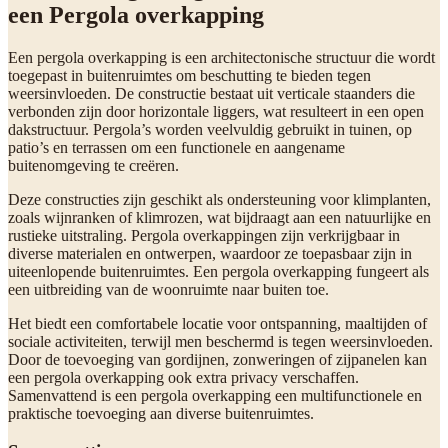
een Pergola overkapping
Een pergola overkapping is een architectonische structuur die wordt
toegepast in buitenruimtes om beschutting te bieden tegen
weersinvloeden. De constructie bestaat uit verticale staanders die
verbonden zijn door horizontale liggers, wat resulteert in een open
dakstructuur. Pergola’s worden veelvuldig gebruikt in tuinen, op
patio’s en terrassen om een functionele en aangename
buitenomgeving te creëren.
Deze constructies zijn geschikt als ondersteuning voor klimplanten,
zoals wijnranken of klimrozen, wat bijdraagt aan een natuurlijke en
rustieke uitstraling. Pergola overkappingen zijn verkrijgbaar in
diverse materialen en ontwerpen, waardoor ze toepasbaar zijn in
uiteenlopende buitenruimtes. Een pergola overkapping fungeert als
een uitbreiding van de woonruimte naar buiten toe.
Het biedt een comfortabele locatie voor ontspanning, maaltijden of
sociale activiteiten, terwijl men beschermd is tegen weersinvloeden.
Door de toevoeging van gordijnen, zonweringen of zijpanelen kan
een pergola overkapping ook extra privacy verschaffen.
Samenvattend is een pergola overkapping een multifunctionele en
praktische toevoeging aan diverse buitenruimtes.