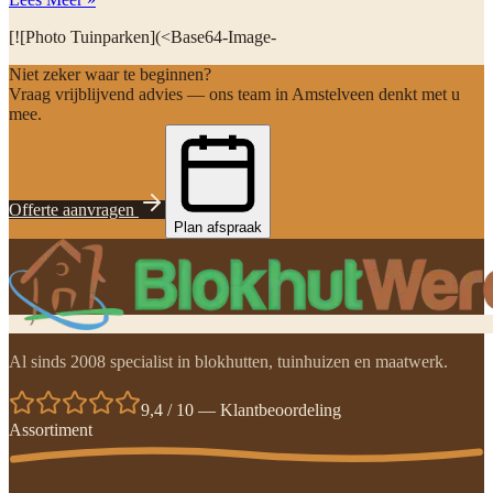
[![Photo Tuinparken](<Base64-Image-
Niet zeker waar te beginnen?
Vraag vrijblijvend advies — ons team in Amstelveen denkt met u
mee.
Offerte aanvragen
Plan afspraak
Al sinds 2008 specialist in blokhutten, tuinhuizen en maatwerk.
9,4 / 10 — Klantbeoordeling
Assortiment