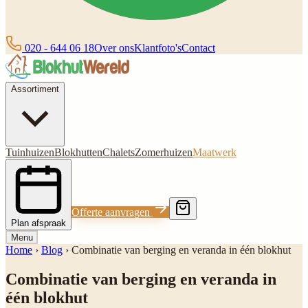
020 - 644 06 18
Over ons
Klantfoto's
Contact
Assortiment
Tuinhuizen
Blokhutten
Chalets
Zomerhuizen
Maatwerk
Offerte aanvragen
Plan afspraak
Menu
Home
›
Blog
›
Combinatie van berging en veranda in één blokhut
Combinatie van berging en veranda in
één blokhut