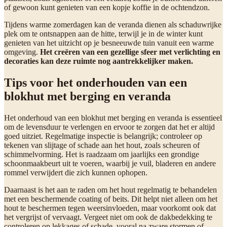
of gewoon kunt genieten van een kopje koffie in de ochtendzon.
Tijdens warme zomerdagen kan de veranda dienen als schaduwrijke
plek om te ontsnappen aan de hitte, terwijl je in de winter kunt
genieten van het uitzicht op je besneeuwde tuin vanuit een warme
omgeving.
Het creëren van een gezellige sfeer met verlichting en
decoraties kan deze ruimte nog aantrekkelijker maken.
Tips voor het onderhouden van een
blokhut met berging en veranda
Het onderhoud van een blokhut met berging en veranda is essentieel
om de levensduur te verlengen en ervoor te zorgen dat het er altijd
goed uitziet. Regelmatige inspectie is belangrijk; controleer op
tekenen van slijtage of schade aan het hout, zoals scheuren of
schimmelvorming. Het is raadzaam om jaarlijks een grondige
schoonmaakbeurt uit te voeren, waarbij je vuil, bladeren en andere
rommel verwijdert die zich kunnen ophopen.
Daarnaast is het aan te raden om het hout regelmatig te behandelen
met een beschermende coating of beits. Dit helpt niet alleen om het
hout te beschermen tegen weersinvloeden, maar voorkomt ook dat
het vergrijst of vervaagt. Vergeet niet om ook de dakbedekking te
controleren op lekkages of schade, vooral na zware stormen of