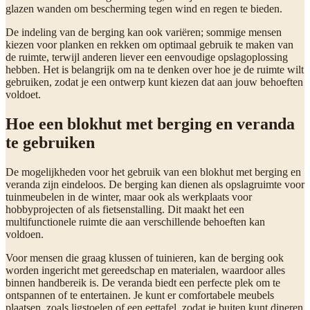
glazen wanden om bescherming tegen wind en regen te bieden.
De indeling van de berging kan ook variëren; sommige mensen
kiezen voor planken en rekken om optimaal gebruik te maken van
de ruimte, terwijl anderen liever een eenvoudige opslagoplossing
hebben. Het is belangrijk om na te denken over hoe je de ruimte wilt
gebruiken, zodat je een ontwerp kunt kiezen dat aan jouw behoeften
voldoet.
Hoe een blokhut met berging en veranda
te gebruiken
De mogelijkheden voor het gebruik van een blokhut met berging en
veranda zijn eindeloos. De berging kan dienen als opslagruimte voor
tuinmeubelen in de winter, maar ook als werkplaats voor
hobbyprojecten of als fietsenstalling. Dit maakt het een
multifunctionele ruimte die aan verschillende behoeften kan
voldoen.
Voor mensen die graag klussen of tuinieren, kan de berging ook
worden ingericht met gereedschap en materialen, waardoor alles
binnen handbereik is. De veranda biedt een perfecte plek om te
ontspannen of te entertainen. Je kunt er comfortabele meubels
plaatsen, zoals ligstoelen of een eettafel, zodat je buiten kunt dineren