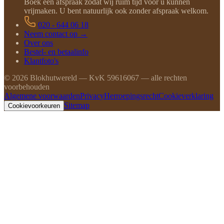
Boek een afspraak zodat wij ruim tijd voor u kunnen
vrijmaken. U bent natuurlijk ook zonder afspraak welkom.
020 - 644 06 18
Neem contact op →
Over ons
Bestel- en betaalinfo
Klantfoto's
©
2026
Blokhutwereld — KvK 59616067 — alle rechten
voorbehouden
Algemene voorwaarden
Privacy
Herroepingsrecht
Cookieverklaring
Sitemap
Cookievoorkeuren