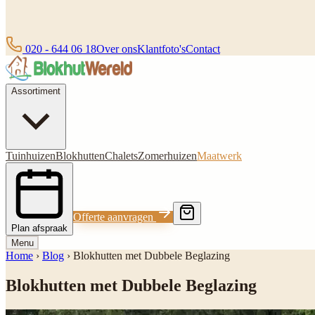
020 - 644 06 18
Over ons
Klantfoto's
Contact
Assortiment
Tuinhuizen
Blokhutten
Chalets
Zomerhuizen
Maatwerk
Offerte aanvragen
Plan afspraak
Menu
Home
›
Blog
›
Blokhutten met Dubbele Beglazing
Blokhutten met Dubbele Beglazing