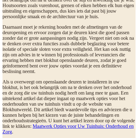
Houtsoorten zoals vurenhout, grenen of eiken hebben elk hun eigen
uitstraling en eigenschappen, dus kies iets dat past bij jouw
persoonlijke smaak en de architectuur van je huis.
Daarnaast moet je rekening houden met de afmetingen van de
deuropening en ervoor zorgen dat je deuren kiest die goed passen
zonder dat er grote aanpassingen nodig zijn. Vergeet niet om ook na
te denken over extra functies zoals dubbele beglazing voor betere
isolatie of speciale sloten voor extra veiligheid. Het kan ook nuttig
zijn om advies in te winnen bij professionals of leveranciers die
ervaring hebben met blokhut openslaande deuren, zodat je goed
geïnformeerd bent over jouw opties voordat je een definitieve
beslissing neemt.
Als u overweegt om openslaande deuren te installeren in uw
blokhut, is het ook belangrijk om na te denken over het onderhoud
en de zorg die uw tuinhuis nodig heeft om lang mee te gaan. Een
uitstekend artikel dat dieper ingaat op maatwerk opties voor het
onderhouden van uw tuinhuis vindt u op de website van
Blokhutwereld. Dit artikel biedt waardevolle tips en adviezen die u
kunnen helpen bij het kiezen van de juiste behandelingen en
onderhoudsstrategieën. U kunt het artikel lezen door op de volgende
link te klikken:
Maatwerk Opties voor Uw Tuinhuis: Onderhoud en
Zorg
.