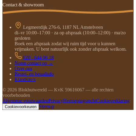
Contact & showroom
Legmeerdijk 276-6, 1187 NL Amstelveen
di–vr 10:00–17:00 · za op afspraak (10:00–12:00) · ma/zo
gesloten
Boek een afspraak zodat wij ruim tijd voor u kunnen
vrijmaken. U bent natuurlijk ook zonder afspraak welkom.
020 - 644 06 18
Neem contact op →
Over ons
Bestel- en betaalinfo
Klantfoto's
©
2026
Blokhutwereld — KvK 59616067 — alle rechten
voorbehouden
Algemene voorwaarden
Privacy
Herroepingsrecht
Cookieverklaring
Sitemap
Cookievoorkeuren