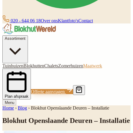
020 - 644 06 18
Over ons
Klantfoto's
Contact
Assortiment
Tuinhuizen
Blokhutten
Chalets
Zomerhuizen
Maatwerk
Offerte aanvragen
Plan afspraak
Menu
Home
›
Blog
›
Blokhut Openslaande Deuren – Installatie
Blokhut Openslaande Deuren – Installatie