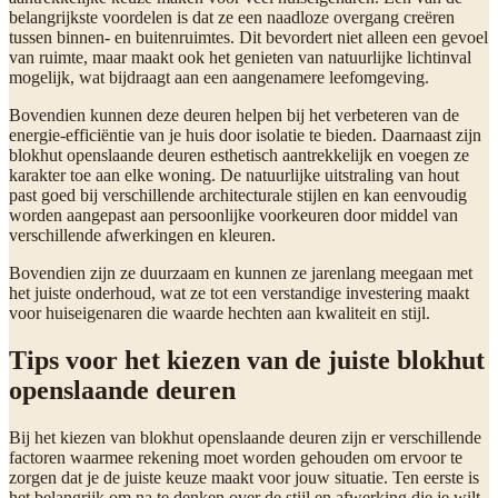
belangrijkste voordelen is dat ze een naadloze overgang creëren
tussen binnen- en buitenruimtes. Dit bevordert niet alleen een gevoel
van ruimte, maar maakt ook het genieten van natuurlijke lichtinval
mogelijk, wat bijdraagt aan een aangenamere leefomgeving.
Bovendien kunnen deze deuren helpen bij het verbeteren van de
energie-efficiëntie van je huis door isolatie te bieden. Daarnaast zijn
blokhut openslaande deuren esthetisch aantrekkelijk en voegen ze
karakter toe aan elke woning. De natuurlijke uitstraling van hout
past goed bij verschillende architecturale stijlen en kan eenvoudig
worden aangepast aan persoonlijke voorkeuren door middel van
verschillende afwerkingen en kleuren.
Bovendien zijn ze duurzaam en kunnen ze jarenlang meegaan met
het juiste onderhoud, wat ze tot een verstandige investering maakt
voor huiseigenaren die waarde hechten aan kwaliteit en stijl.
Tips voor het kiezen van de juiste blokhut
openslaande deuren
Bij het kiezen van blokhut openslaande deuren zijn er verschillende
factoren waarmee rekening moet worden gehouden om ervoor te
zorgen dat je de juiste keuze maakt voor jouw situatie. Ten eerste is
het belangrijk om na te denken over de stijl en afwerking die je wilt.