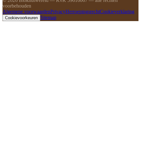
©
2026
Blokhutwereld — KvK 59616067 — alle rechten
voorbehouden
Algemene voorwaarden
Privacy
Herroepingsrecht
Cookieverklaring
Sitemap
Cookievoorkeuren