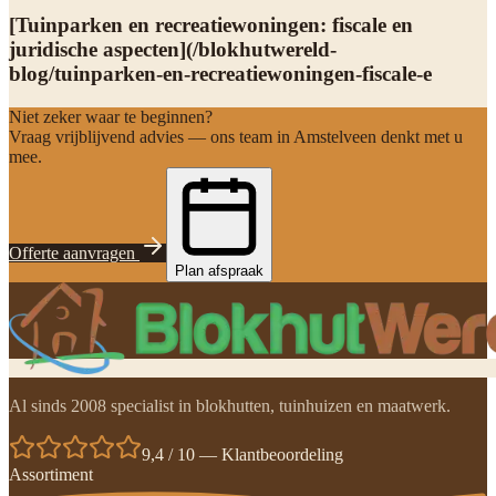
[Tuinparken en recreatiewoningen: fiscale en
juridische aspecten](/blokhutwereld-
blog/tuinparken-en-recreatiewoningen-fiscale-e
Niet zeker waar te beginnen?
Vraag vrijblijvend advies — ons team in Amstelveen denkt met u
mee.
Offerte aanvragen
Plan afspraak
Al sinds 2008 specialist in blokhutten, tuinhuizen en maatwerk.
9,4 / 10 — Klantbeoordeling
Assortiment