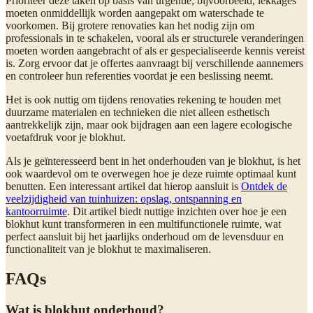
Prioriteer deze taken op basis van urgentie; bijvoorbeeld, lekkages
moeten onmiddellijk worden aangepakt om waterschade te
voorkomen. Bij grotere renovaties kan het nodig zijn om
professionals in te schakelen, vooral als er structurele veranderingen
moeten worden aangebracht of als er gespecialiseerde kennis vereist
is. Zorg ervoor dat je offertes aanvraagt bij verschillende aannemers
en controleer hun referenties voordat je een beslissing neemt.
Het is ook nuttig om tijdens renovaties rekening te houden met
duurzame materialen en technieken die niet alleen esthetisch
aantrekkelijk zijn, maar ook bijdragen aan een lagere ecologische
voetafdruk voor je blokhut.
Als je geïnteresseerd bent in het onderhouden van je blokhut, is het
ook waardevol om te overwegen hoe je deze ruimte optimaal kunt
benutten. Een interessant artikel dat hierop aansluit is
Ontdek de
veelzijdigheid van tuinhuizen: opslag, ontspanning en
kantoorruimte
. Dit artikel biedt nuttige inzichten over hoe je een
blokhut kunt transformeren in een multifunctionele ruimte, wat
perfect aansluit bij het jaarlijks onderhoud om de levensduur en
functionaliteit van je blokhut te maximaliseren.
FAQs
Wat is blokhut onderhoud?