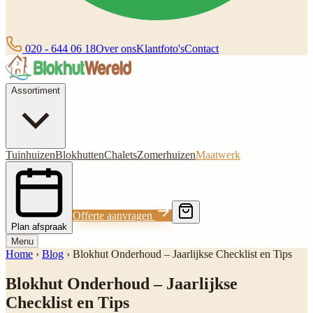
020 - 644 06 18
Over ons
Klantfoto's
Contact
Assortiment
Tuinhuizen
Blokhutten
Chalets
Zomerhuizen
Maatwerk
Offerte aanvragen
Plan afspraak
Menu
Home
›
Blog
›
Blokhut Onderhoud – Jaarlijkse Checklist en Tips
Blokhut Onderhoud – Jaarlijkse
Checklist en Tips